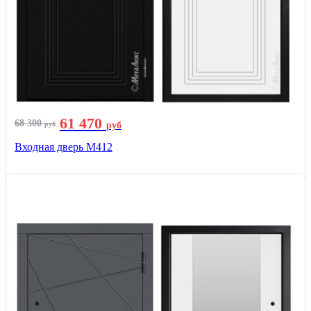
61 470
68 300
руб
руб
Входная дверь М412