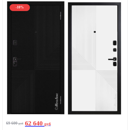
-10%
62 640
69 600
руб
руб