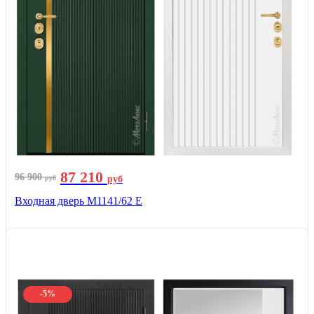
87 210
96 900
руб
руб
Входная дверь М1141/62 Е
-5%