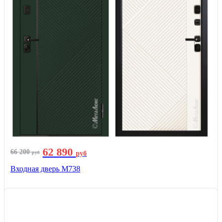
62 890
66 200
руб
руб
Входная дверь М738