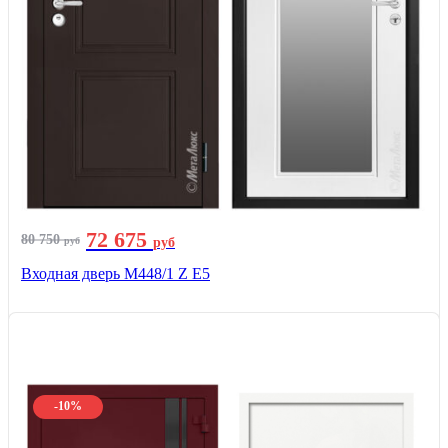
72 675
80 750
руб
руб
Входная дверь М448/1 Z Е5
-10%