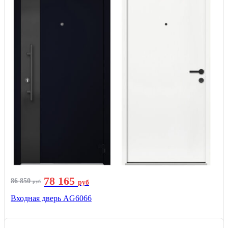
78 165
86 850
руб
руб
Входная дверь AG6066