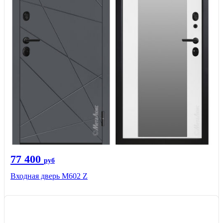
77 400
руб
Входная дверь М602 Z