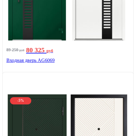
80 325
89 250
руб
руб
Входная дверь AG6069
-5%