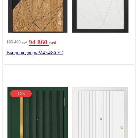
94 860
105 400
руб
руб
Входная дверь М474/86 Е2
-10%