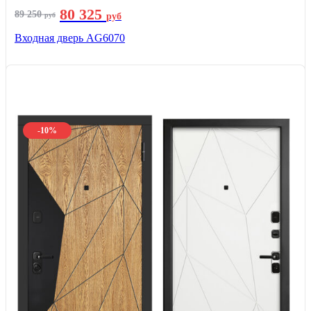
80 325
89 250
руб
руб
Входная дверь AG6070
-10%