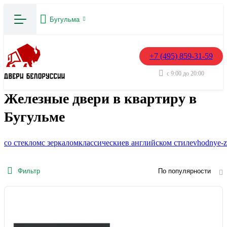
Бугульма
+7 (495) 859-31-59
с 9:00 до 20:00
Железные двери в квартиру в
Бугульме
со стеклом
с зеркалом
классические
в английском стиле
vhodnye-z
Фильтр
По популярности