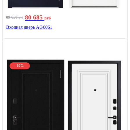
80 685
89 650
руб
руб
Входная дверь AG6061
-10%