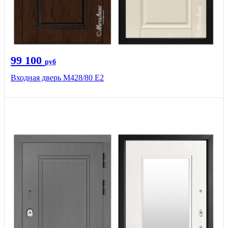
99 100
руб
Входная дверь М428/80 Е2