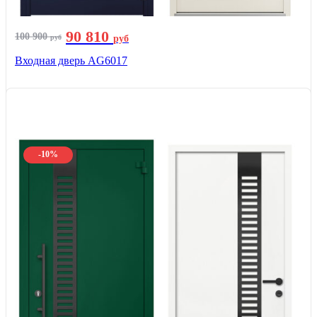
90 810
100 900
руб
руб
Входная дверь AG6017
-10%