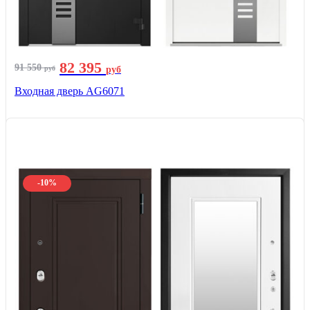
82 395
91 550
руб
руб
Входная дверь AG6071
-10%