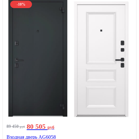
-10%
80 505
89 450
руб
руб
Входная дверь AG6058