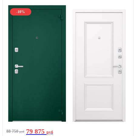
-10%
79 875
88 750
руб
руб