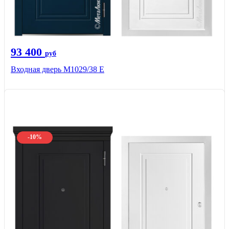
93 400
руб
Входная дверь М1029/38 E
-10%