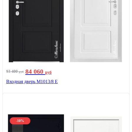
84 060
93 400
руб
руб
Входная дверь М1013/8 E
-10%