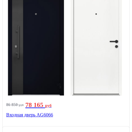
78 165
86 850
руб
руб
Входная дверь AG6066