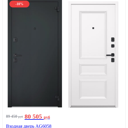
-10%
80 505
89 450
руб
руб
Входная дверь AG6058