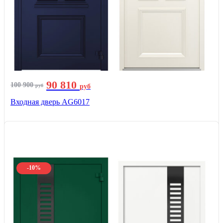
90 810
100 900
руб
руб
Входная дверь AG6017
-10%