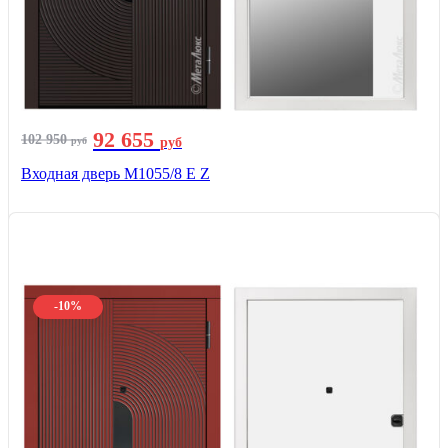
92 655
102 950
руб
руб
Входная дверь М1055/8 Е Z
-10%