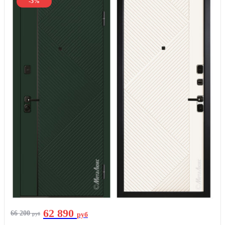
-5%
62 890
66 200
руб
руб