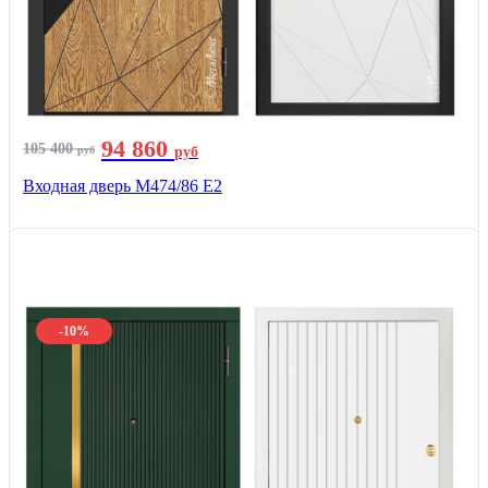
94 860
105 400
руб
руб
Входная дверь М474/86 Е2
-10%