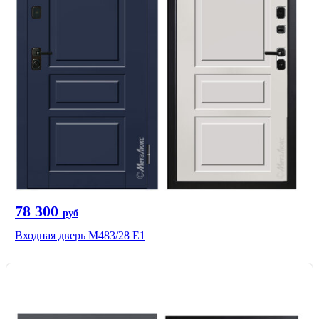
78 300
руб
Входная дверь М483/28 Е1