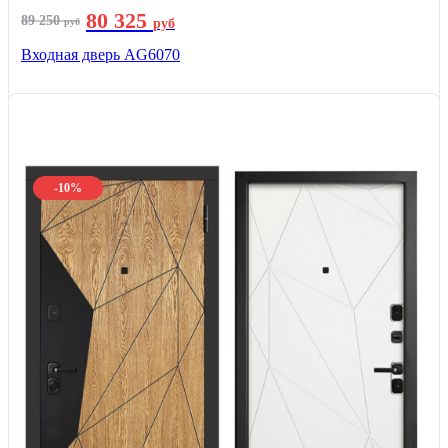
80 325
89 250
руб
руб
Входная дверь AG6070
-10%