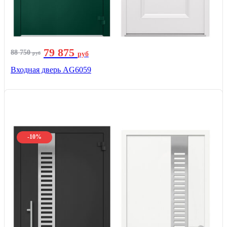
79 875
88 750
руб
руб
Входная дверь AG6059
-10%