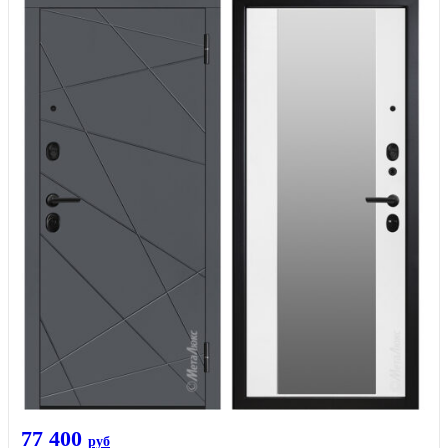
77 400
руб