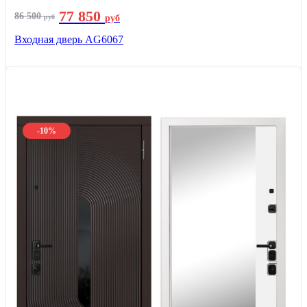
77 850
86 500
руб
руб
Входная дверь AG6067
-10%