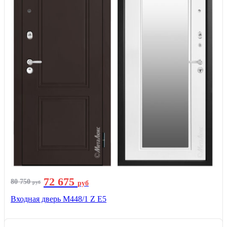
72 675
80 750
руб
руб
Входная дверь М448/1 Z Е5