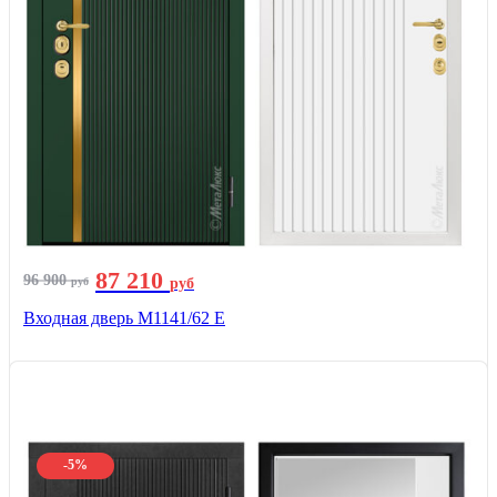
87 210
96 900
руб
руб
Входная дверь М1141/62 Е
-5%