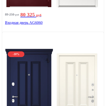
80 325
89 250
руб
руб
Входная дверь AG6060
-10%