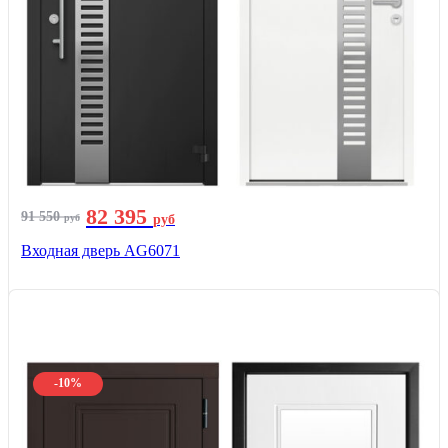
82 395
91 550
руб
руб
Входная дверь AG6071
-10%