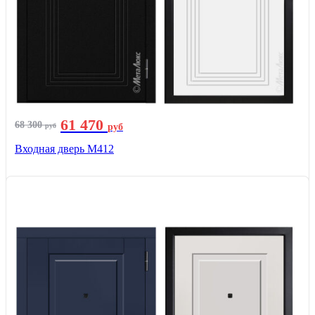
61 470
68 300
руб
руб
Входная дверь М412