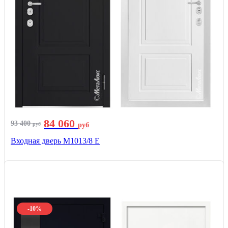
84 060
93 400
руб
руб
Входная дверь М1013/8 E
-10%