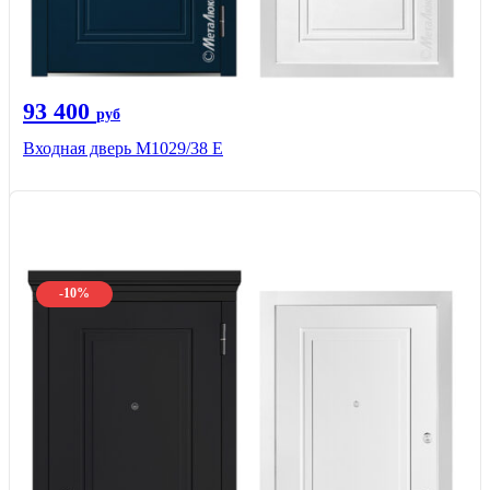
93 400
руб
Входная дверь М1029/38 E
-10%