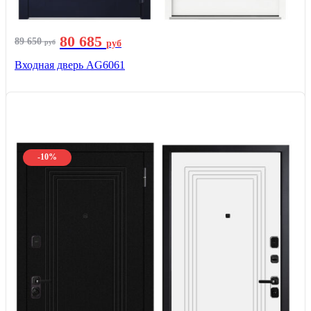
80 685
89 650
руб
руб
Входная дверь AG6061
-10%