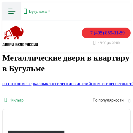
Бугульма
+7 (495) 859-31-59
с 9:00 до 20:00
Металлические двери в квартиру
в Бугульме
со стеклом
с зеркалом
классические
в английском стиле
светлые
т
Фильтр
По популярности