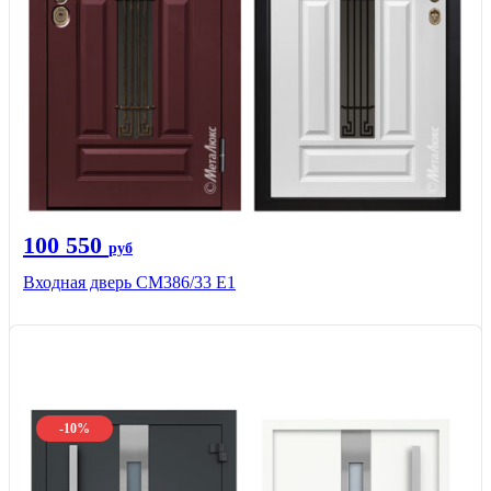
100 550
руб
Входная дверь СМ386/33 Е1
-10%