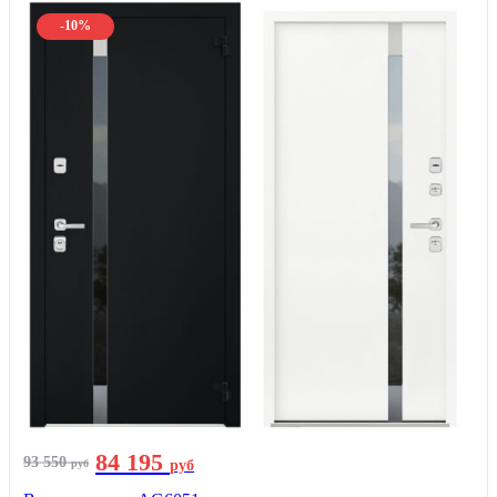
-10%
84 195
93 550
руб
руб