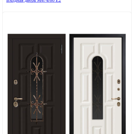
Входная дверь М474/86 Е2