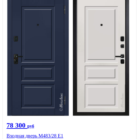
78 300
руб
Входная дверь М483/28 Е1