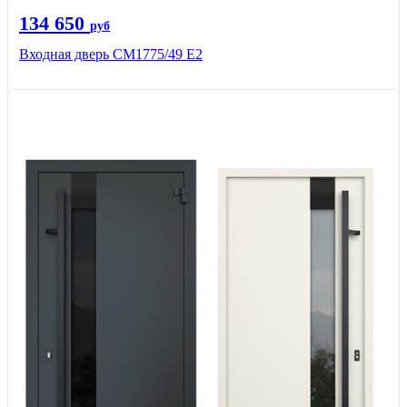
134 650
руб
Входная дверь СМ1775/49 Е2