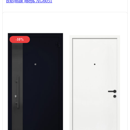
Входная дверь AG6051
-10%