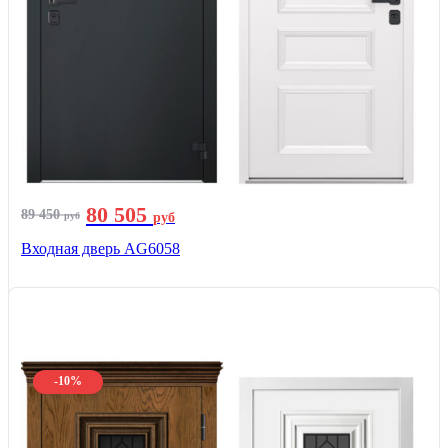
80 505
89 450
руб
руб
Входная дверь AG6058
-10%