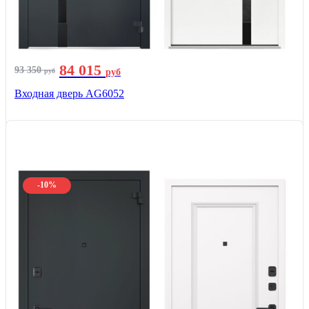
84 015
93 350
руб
руб
Входная дверь AG6052
-10%