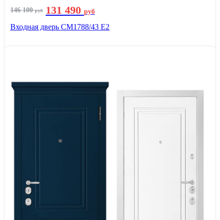
131 490
146 100
руб
руб
Входная дверь СМ1788/43 E2