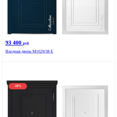
93 400
руб
Входная дверь М1029/38 E
-10%