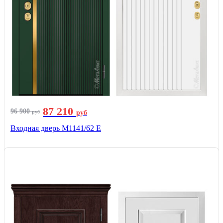
87 210
96 900
руб
руб
Входная дверь М1141/62 Е