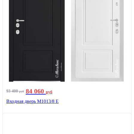
84 060
93 400
руб
руб
Входная дверь М1013/8 E