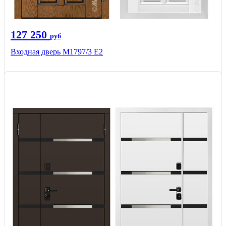
127 250
руб
Входная дверь М1797/3 Е2