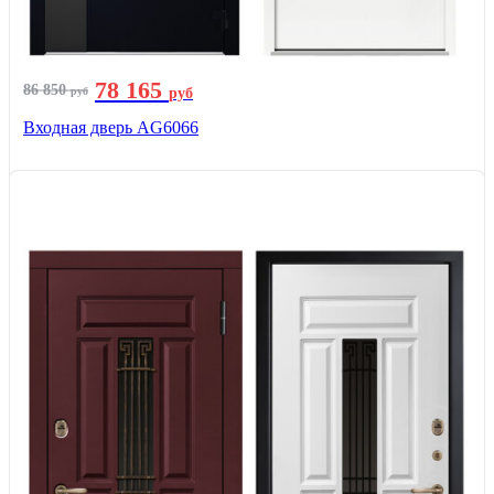
78 165
86 850
руб
руб
Входная дверь AG6066