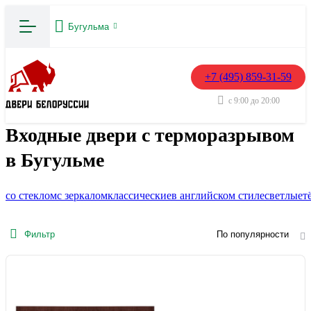
Бугульма
+7 (495) 859-31-59
с 9:00 до 20:00
Входные двери с терморазрывом
в Бугульме
со стеклом
с зеркалом
классические
в английском стиле
светлые
т
Фильтр
По популярности