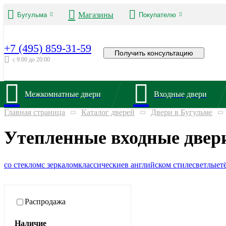
Магазины
Бугульма
Покупателю
+7 (495) 859-31-59
Получить консультацию
с 9:00 до 20:00
Межкомнатные двери
Входные двери
Главная страница
Каталог дверей
Двери в Бугульме
Утепленные входные двер
со стеклом
с зеркалом
классические
в английском стиле
светлые
т
Распродажа
Наличие