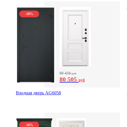
-10%
89 450
руб
80 505
руб
Входная дверь AG6058
-10%