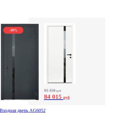
-10%
93 350
руб
84 015
руб
Входная дверь AG6052