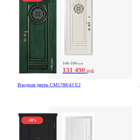
146 100
руб
131 490
руб
Входная дверь СМ1788/43 E2
-10%