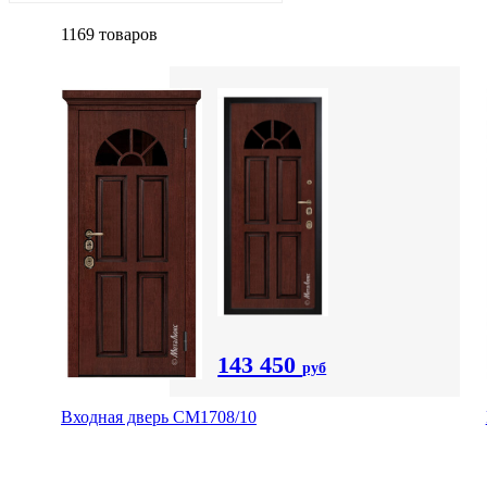
1169 товаров
143 450
руб
Входная дверь CМ1708/10