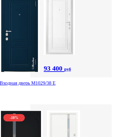
93 400
руб
Входная дверь М1029/38 E
-10%