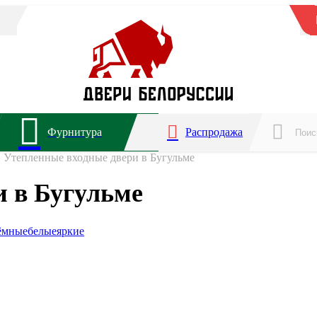
Фурнитура
Распродажа
Утепленные входные двери в Бугульме
и в Бугульме
ёмные
белые
яркие