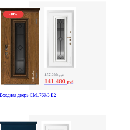
-10%
157 200
руб
141 480
руб
Входная дверь СМ1769/3 Е2