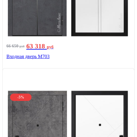
63 318
66 650
руб
руб
Входная дверь М703
-5%