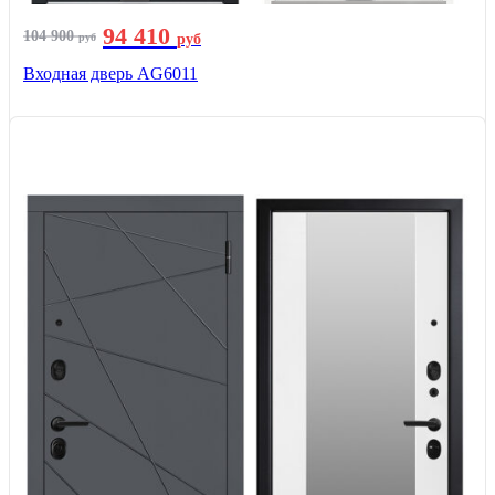
94 410
104 900
руб
руб
Входная дверь AG6011