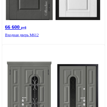
66 600
руб
Входная дверь М612