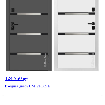
124 750
руб
Входная дверь CМ1210/65 Е