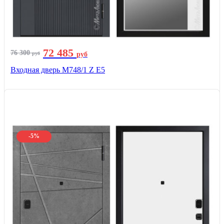
72 485
76 300
руб
руб
Входная дверь М748/1 Z Е5
-5%