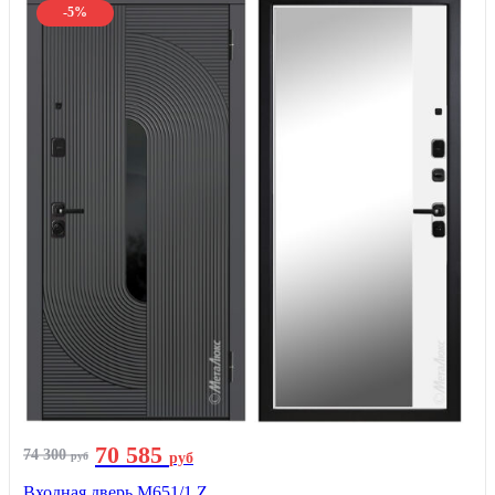
-5%
70 585
74 300
руб
руб
Входная дверь М651/1 Z