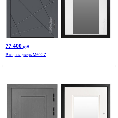
77 400
руб
Входная дверь М602 Z