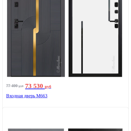
73 530
77 400
руб
руб
Входная дверь М663