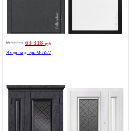
63 318
66 650
руб
руб
Входная дверь М655/2