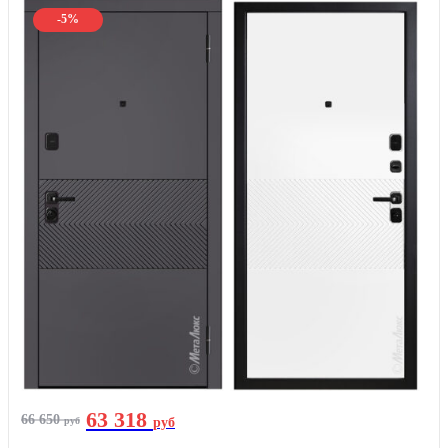
-5%
63 318
66 650
руб
руб