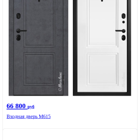
66 800
руб
Входная дверь М615