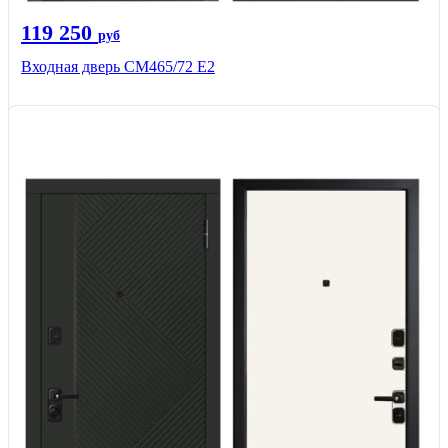
119 250
руб
Входная дверь СМ465/72 Е2