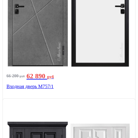
62 890
66 200
руб
руб
Входная дверь М757/1