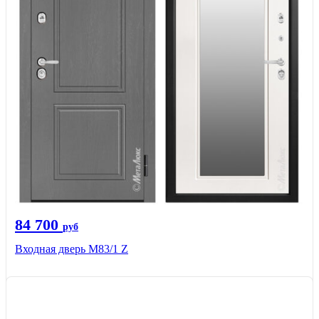
84 700
руб
Входная дверь M83/1 Z