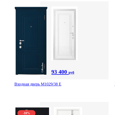
93 400
руб
Входная дверь М1029/38 E
-10%