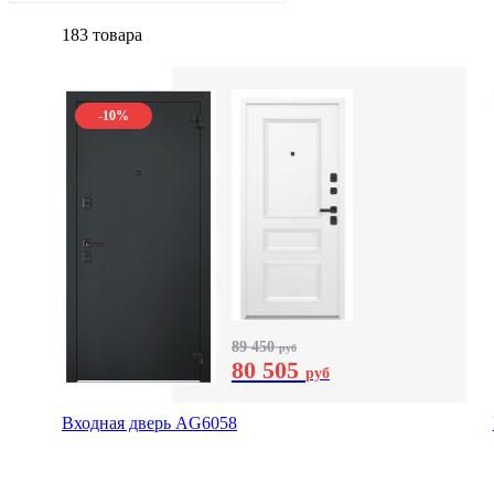
183 товара
-10%
89 450
руб
80 505
руб
Входная дверь AG6058