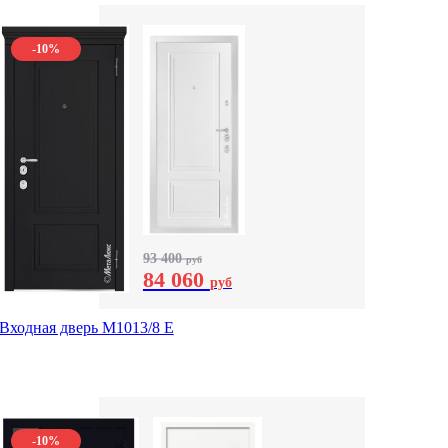
-10%
93 400
руб
84 060
руб
Входная дверь М1013/8 E
-10%