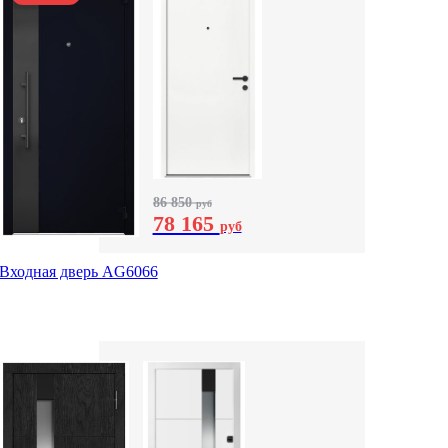
86 850
руб
78 165
руб
Входная дверь AG6066