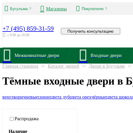
Магазины
Бугульма
Покупателю
+7 (495) 859-31-59
Получить консультацию
с 9:00 до 20:00
Межкомнатные двери
Входные двери
Главная страница
Каталог дверей
Двери в Бугульме
Тёмные входные двери в 
венге
коричневые
синие
цвета дуб
цвета орех
чёрные
цвета шокол
Распродажа
Наличие