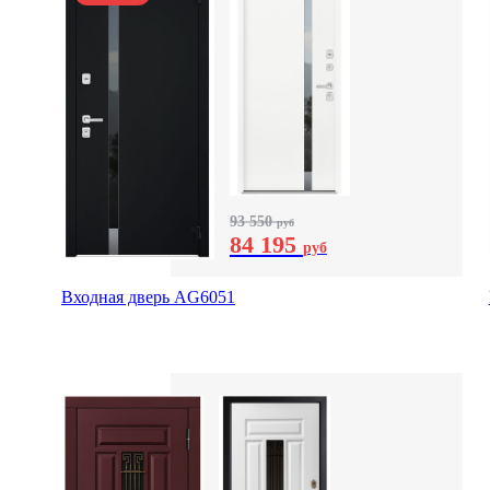
93 550
руб
84 195
руб
Входная дверь AG6051