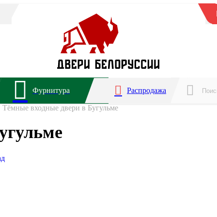
Фурнитура
Распродажа
Тёмные входные двери в Бугульме
Бугульме
ад