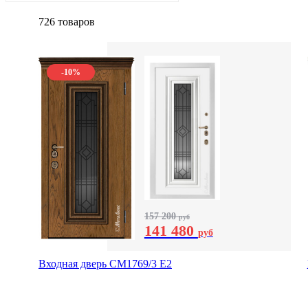
726 товаров
-10%
157 200
руб
141 480
руб
Входная дверь СМ1769/3 Е2