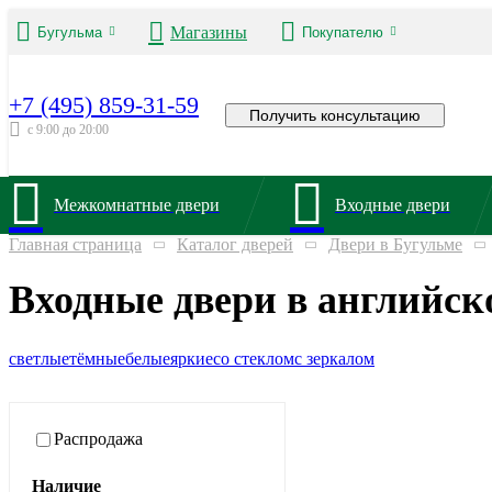
Магазины
Бугульма
Покупателю
+7 (495) 859-31-59
Получить консультацию
с 9:00 до 20:00
Межкомнатные двери
Входные двери
Главная страница
Каталог дверей
Двери в Бугульме
Входные двери в английск
светлые
тёмные
белые
яркие
со стеклом
с зеркалом
Распродажа
Наличие