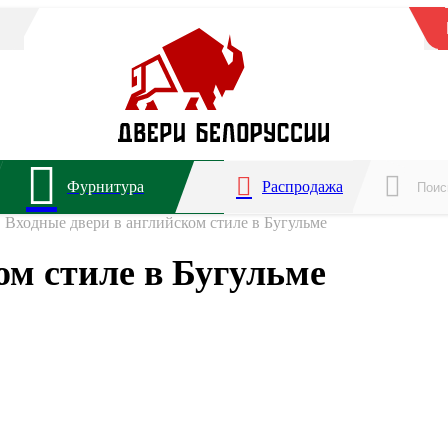
Фурнитура
Распродажа
Входные двери в английском стиле в Бугульме
ом стиле в Бугульме