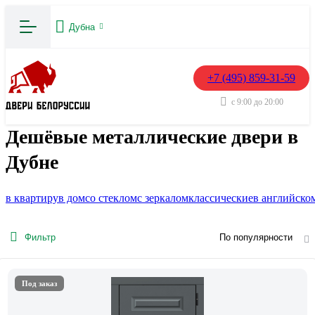
Дубна
+7 (495) 859-31-59
с 9:00 до 20:00
Дешёвые металлические двери в
Дубне
в квартиру
в дом
со стеклом
с зеркалом
классические
в английско
Фильтр
По популярности
Под заказ