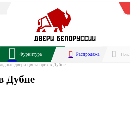
Фурнитура
Распродажа
ходные двери цвета орех в Дубне
в Дубне