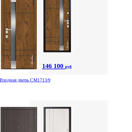
146 100
руб
Входная дверь CМ1713/9