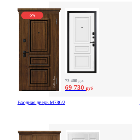
-5%
73 400
руб
69 730
руб
Входная дверь М786/2