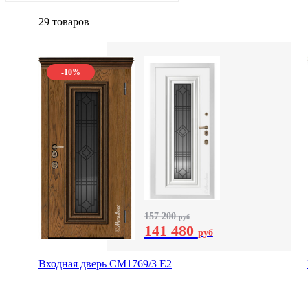
29 товаров
-10%
157 200
руб
141 480
руб
Входная дверь СМ1769/3 Е2