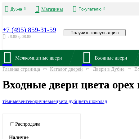
Магазины
Дубна
Покупателю
+7 (495) 859-31-59
Получить консультацию
с 9:00 до 20:00
Межкомнатные двери
Входные двери
Главная страница
Каталог дверей
Двери в Дубне
В
Входные двери цвета орех 
тёмные
венге
коричневые
цвета дуб
цвета шоколад
Распродажа
Наличие