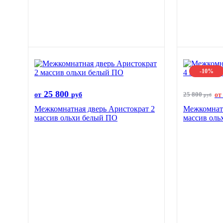
-10%
25 800
25 800
от
руб
от
руб
Межкомнатная дверь Аристократ 2
Межкомнатн
массив ольхи белый ПО
массив оль