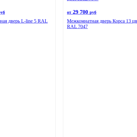
29 700
руб
от
руб
ая дверь L-line 5 RAL
Межкомнатная дверь Корса 13 цв
RAL 7047