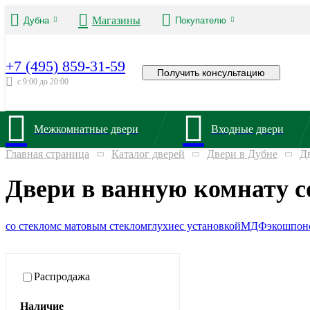
Магазины
Дубна
Покупателю
+7 (495) 859-31-59
Получить консультацию
с 9:00 до 20:00
Межкомнатные двери
Входные двери
Главная страница
Каталог дверей
Двери в Дубне
Д
Двери в ванную комнату с
со стеклом
с матовым стеклом
глухие
с установкой
МДФ
экошпон
Распродажа
Наличие