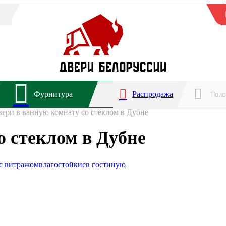
Фурнитура
Распродажа
вери в ванную комнату со стеклом в Дубне
о стеклом в Дубне
с витражом
влагостойкие
в гостиную