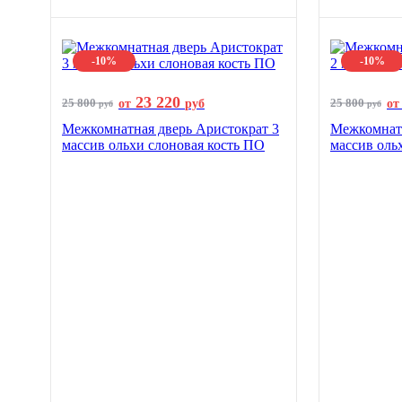
-10%
-10%
23 220
25 800
25 800
от
руб
от
руб
руб
Межкомнатная дверь Аристократ 3
Межкомнатн
массив ольхи слоновая кость ПО
массив оль