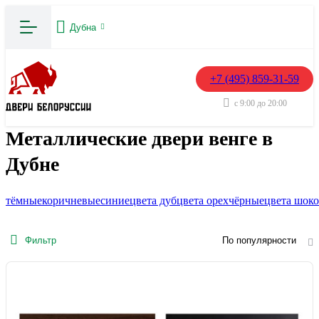
Дубна
+7 (495) 859-31-59
с 9:00 до 20:00
Металлические двери венге в
Дубне
тёмные
коричневые
синие
цвета дуб
цвета орех
чёрные
цвета шоко
Фильтр
По популярности