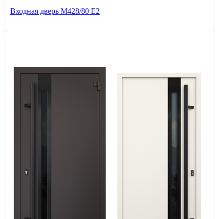
Входная дверь М428/80 Е2