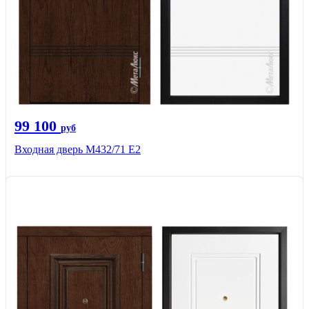
99 100
руб
Входная дверь М432/71 Е2