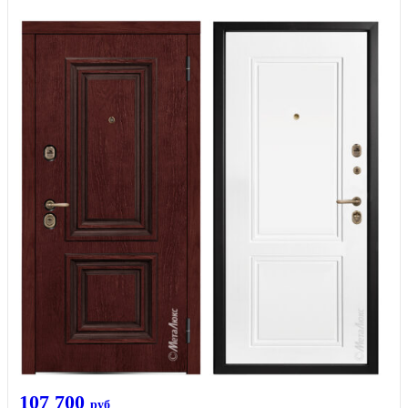
107 700
руб