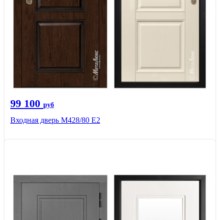
99 100
руб
Входная дверь М428/80 Е2