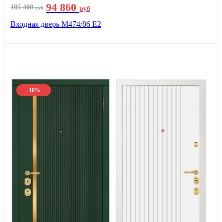
94 860
105 400
руб
руб
Входная дверь М474/86 Е2
-10%