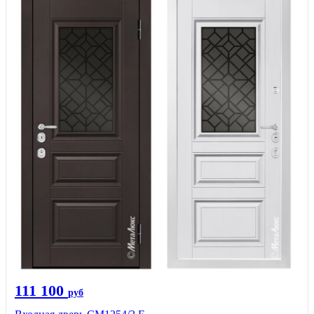
111 100
руб