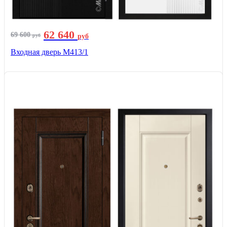
62 640
69 600
руб
руб
Входная дверь М413/1