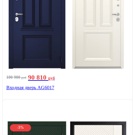
90 810
100 900
руб
руб
Входная дверь AG6017
-5%