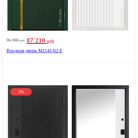
87 210
96 900
руб
руб
Входная дверь М1141/62 Е
-5%