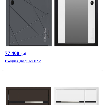
77 400
руб
Входная дверь М602 Z