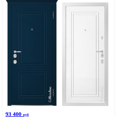
93 400
руб