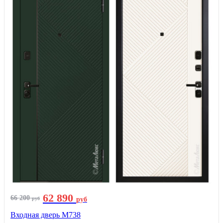
62 890
66 200
руб
руб
Входная дверь М738