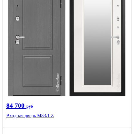
84 700
руб
Входная дверь M83/1 Z