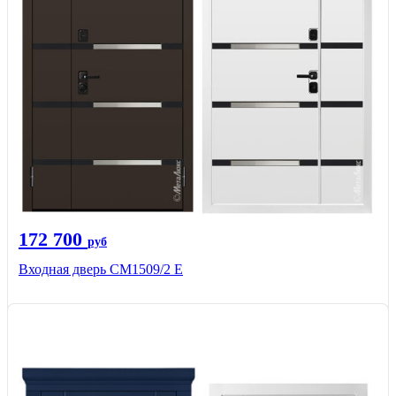
172 700
руб
Входная дверь CМ1509/2 Е