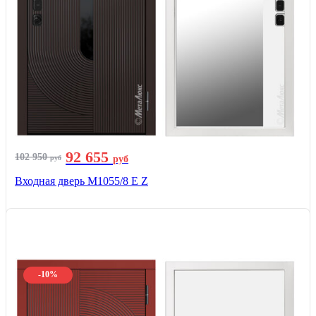
92 655
102 950
руб
руб
Входная дверь М1055/8 Е Z
-10%