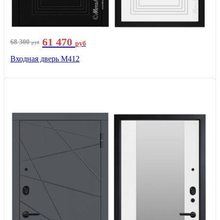
61 470
68 300
руб
руб
Входная дверь М412