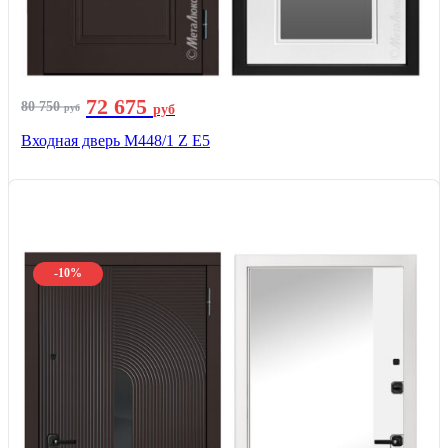
72 675
80 750
руб
руб
Входная дверь М448/1 Z Е5
-10%