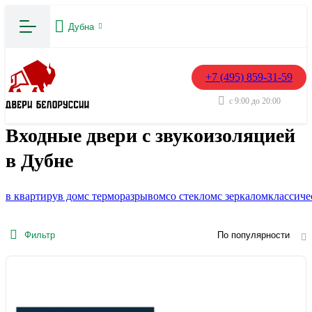
Дубна
+7 (495) 859-31-59
с 9:00 до 20:00
Входные двери с звукоизоляцией
в Дубне
в квартиру
в дом
с терморазрывом
со стеклом
с зеркалом
классиче
Фильтр
По популярности