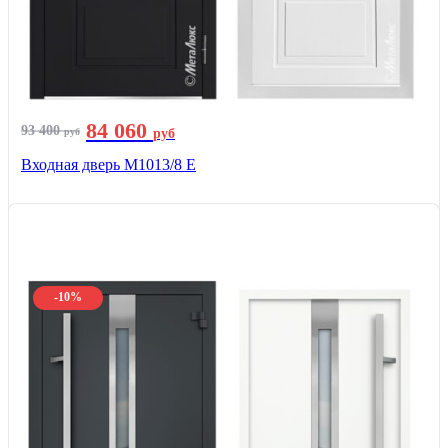
84 060
93 400
руб
руб
Входная дверь М1013/8 E
-10%