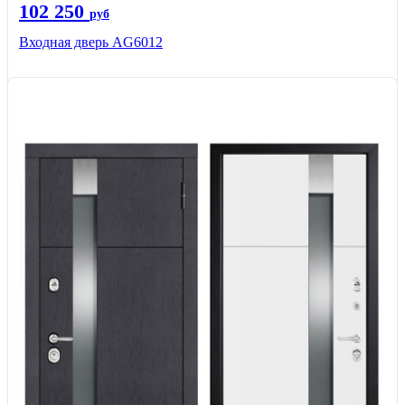
102 250
руб
Входная дверь AG6012