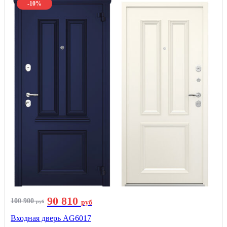
-10%
90 810
100 900
руб
руб
Входная дверь AG6017