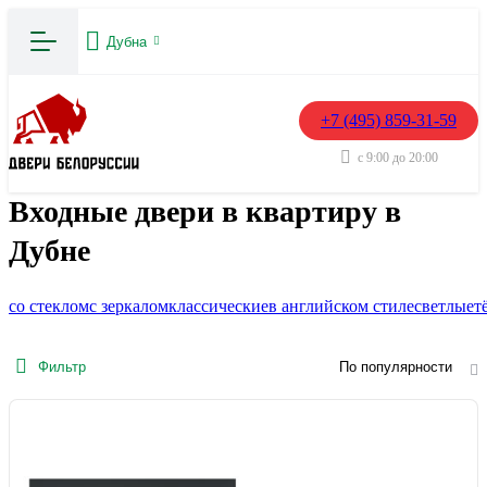
Дубна
+7 (495) 859-31-59
с 9:00 до 20:00
Входные двери в квартиру в
Дубне
со стеклом
с зеркалом
классические
в английском стиле
светлые
т
Фильтр
По популярности