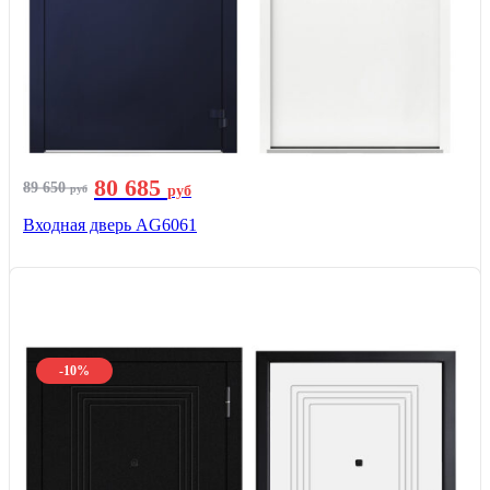
80 685
89 650
руб
руб
Входная дверь AG6061
-10%