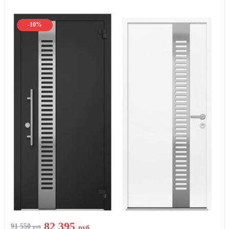
-10%
82 395
91 550
руб
руб