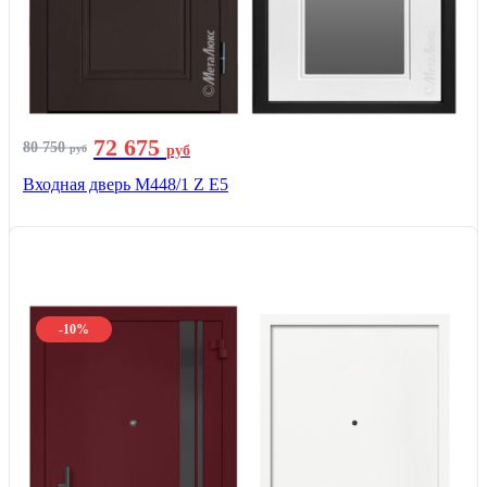
72 675
80 750
руб
руб
Входная дверь М448/1 Z Е5
-10%