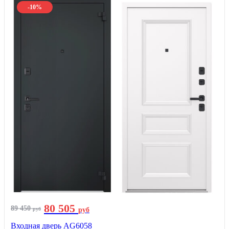
-10%
80 505
89 450
руб
руб
Входная дверь AG6058