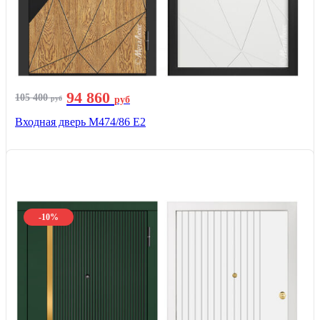
94 860
105 400
руб
руб
Входная дверь М474/86 Е2
-10%