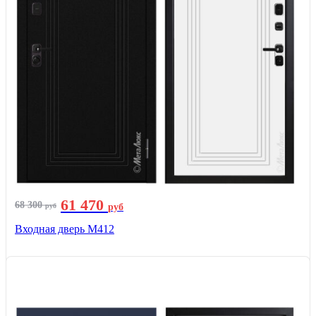
61 470
68 300
руб
руб
Входная дверь М412