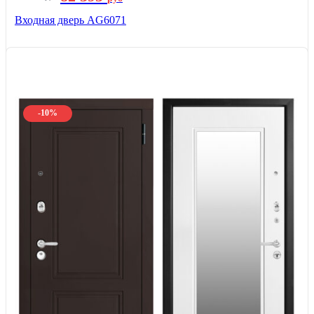
Входная дверь AG6071
-10%