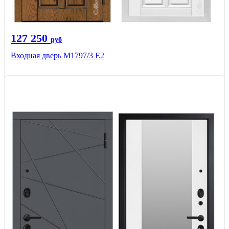
127 250
руб
Входная дверь М1797/3 Е2