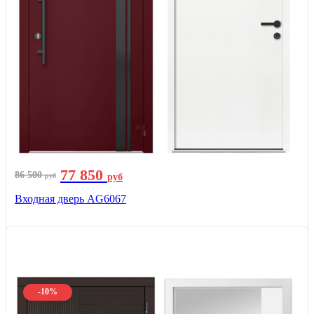
77 850
86 500
руб
руб
Входная дверь AG6067
-10%