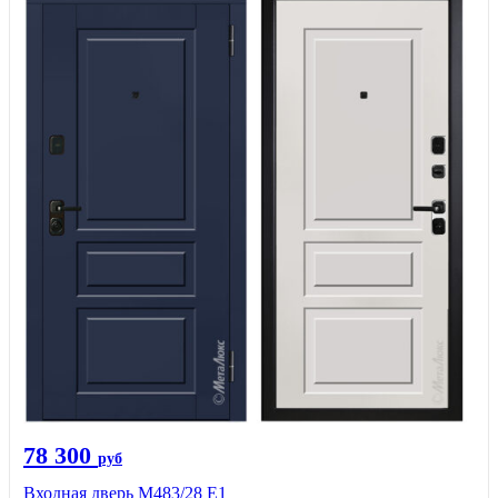
78 300
руб
Входная дверь М483/28 Е1