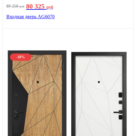
80 325
89 250
руб
руб
Входная дверь AG6070
-10%