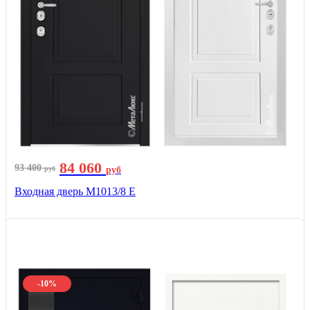
84 060
93 400
руб
руб
Входная дверь М1013/8 E
-10%