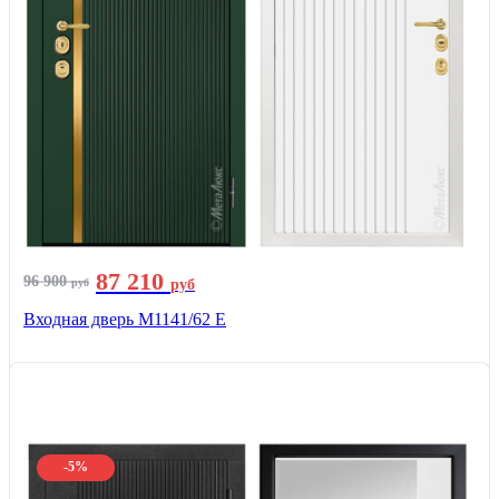
87 210
96 900
руб
руб
Входная дверь М1141/62 Е
-5%