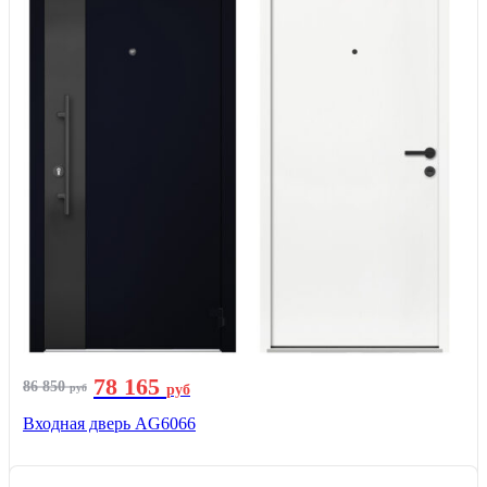
78 165
86 850
руб
руб
Входная дверь AG6066