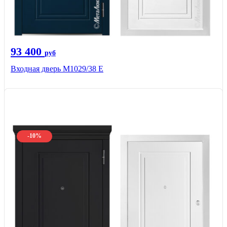
93 400
руб
Входная дверь М1029/38 E
-10%