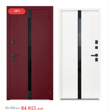
-10%
84 015
93 350
руб
руб