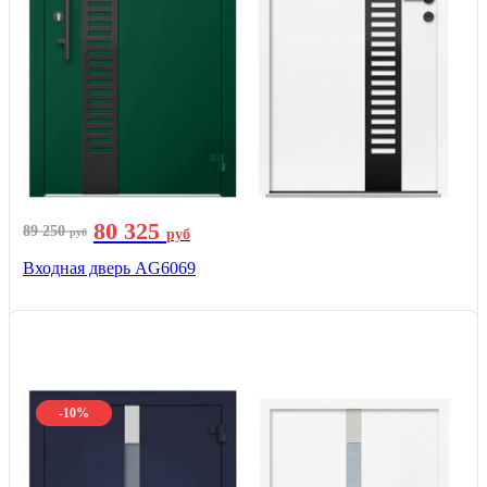
80 325
89 250
руб
руб
Входная дверь AG6069
-10%