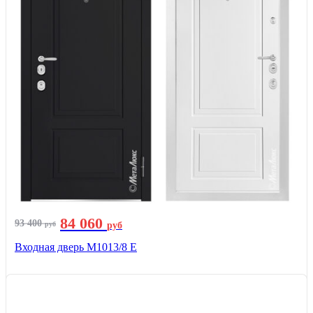
84 060
93 400
руб
руб
Входная дверь М1013/8 E