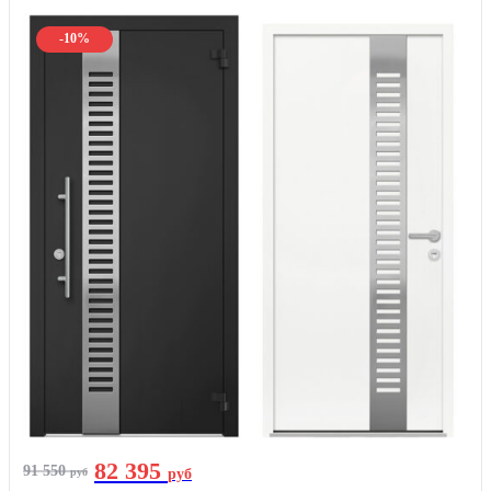
-10%
82 395
91 550
руб
руб