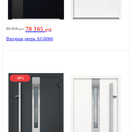
78 165
86 850
руб
руб
Входная дверь AG6066
-10%