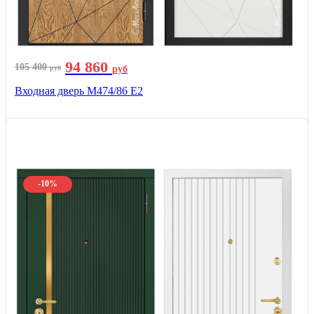
94 860
105 400
руб
руб
Входная дверь М474/86 Е2
-10%