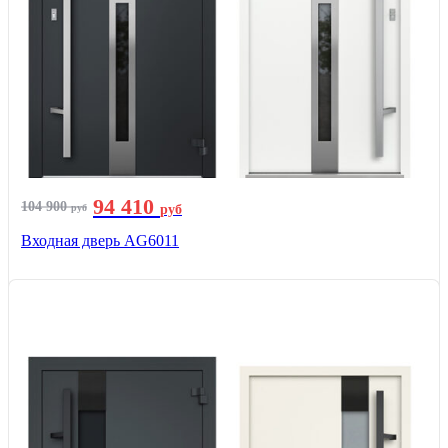
94 410
104 900
руб
руб
Входная дверь AG6011