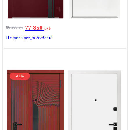
77 850
86 500
руб
руб
Входная дверь AG6067
-10%