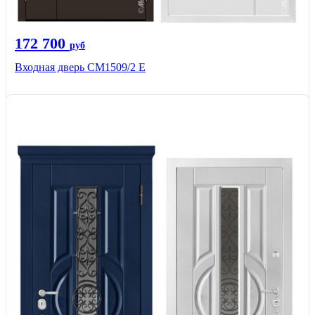
172 700
руб
Входная дверь CМ1509/2 Е