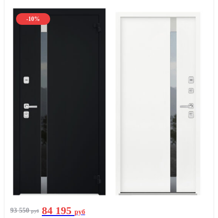
-10%
84 195
93 550
руб
руб