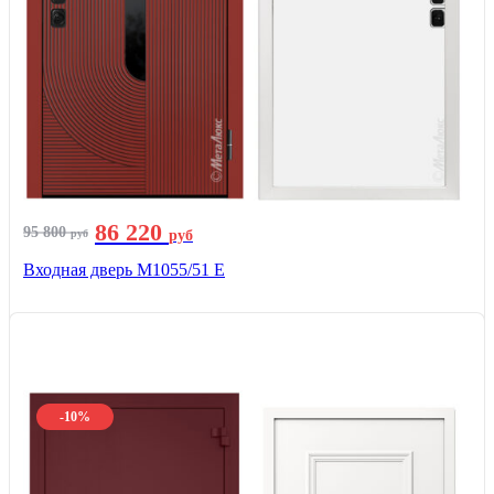
86 220
95 800
руб
руб
Входная дверь М1055/51 Е
-10%