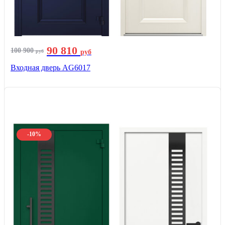
90 810
100 900
руб
руб
Входная дверь AG6017
-10%