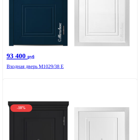
93 400
руб
Входная дверь М1029/38 E
-10%