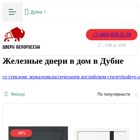
Дубна
+7 (495) 859-31-59
с 9:00 до 20:00
Железные двери в дом в Дубне
со стеклом
с зеркалом
классические
в английском стиле
vhodnye-z
Фильтр
По популярности
-10%