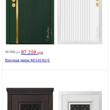
87 210
96 900
руб
руб
Входная дверь М1141/62 Е