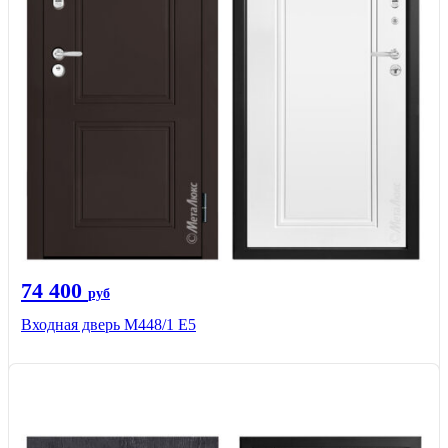
74 400
руб
Входная дверь М448/1 Е5