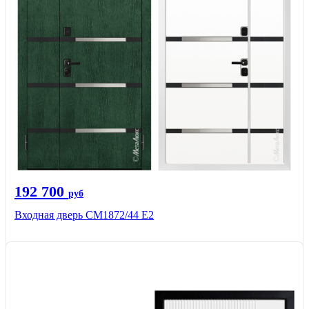
192 700
руб
Входная дверь СМ1872/44 Е2