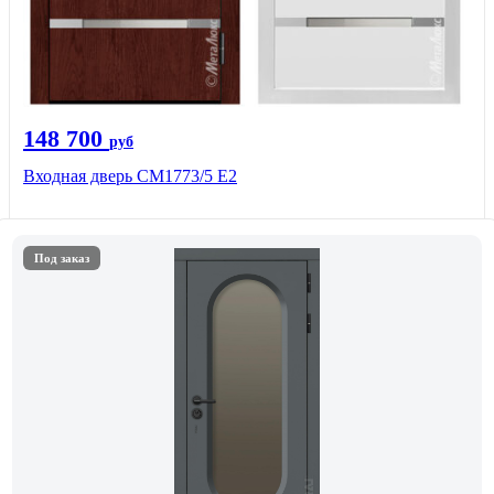
148 700
руб
Входная дверь СМ1773/5 Е2
Под заказ