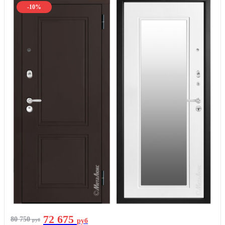
-10%
72 675
80 750
руб
руб