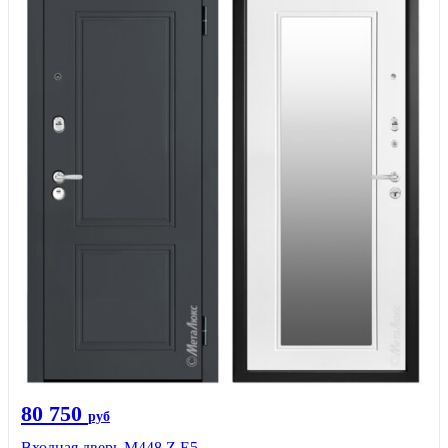
80 750
руб
Входная дверь М448 Z Е5