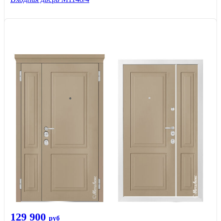
129 900
руб