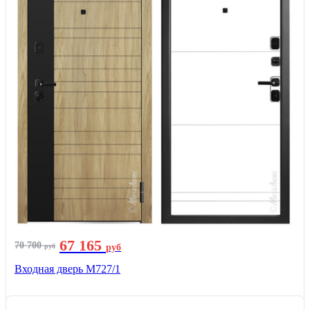
67 165
70 700
руб
руб
Входная дверь М727/1