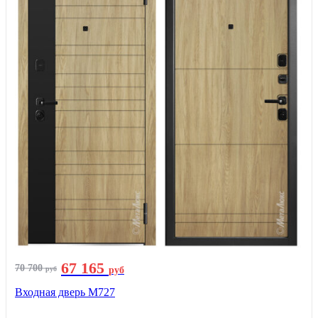
67 165
70 700
руб
руб
Входная дверь М727