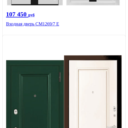
107 450
руб
Входная дверь CМ1269/7 Е