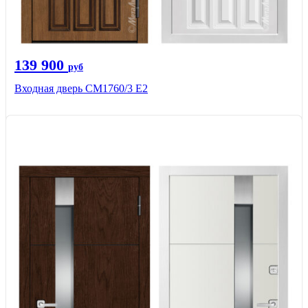
139 900
руб
Входная дверь CМ1760/3 Е2