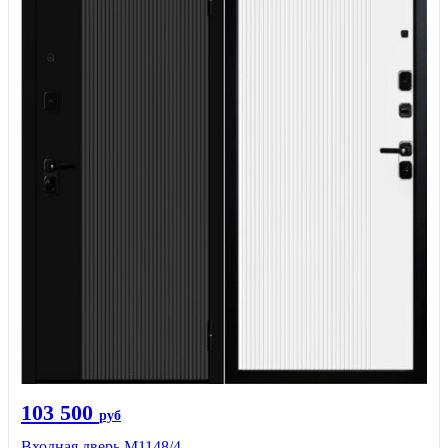
103 500
руб
Входная дверь М1148/4