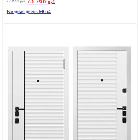
73 768
77 650
руб
руб
Входная дверь М654