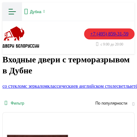
Дубна
+7 (495) 859-31-59
с 9:00 до 20:00
Входные двери с терморазрывом
в Дубне
со стеклом
с зеркалом
классические
в английском стиле
светлые
т
Фильтр
По популярности