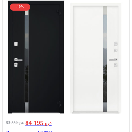
-10%
84 195
93 550
руб
руб