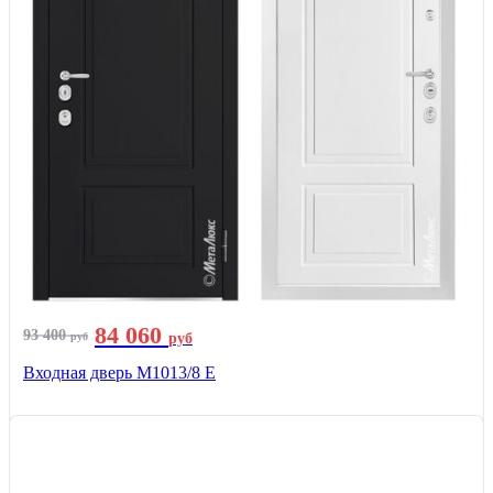
84 060
93 400
руб
руб
Входная дверь М1013/8 E