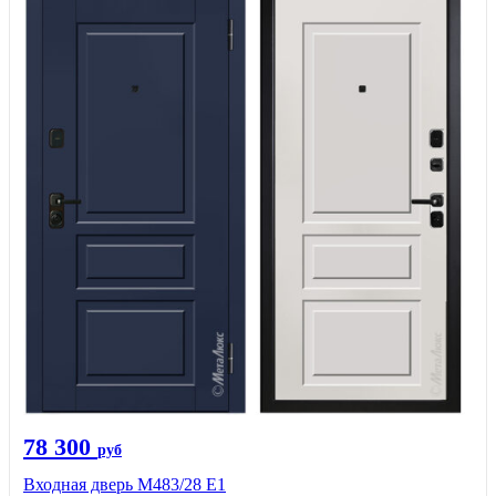
78 300
руб
Входная дверь М483/28 Е1