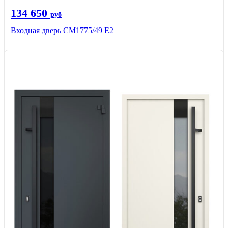
134 650
руб
Входная дверь СМ1775/49 Е2