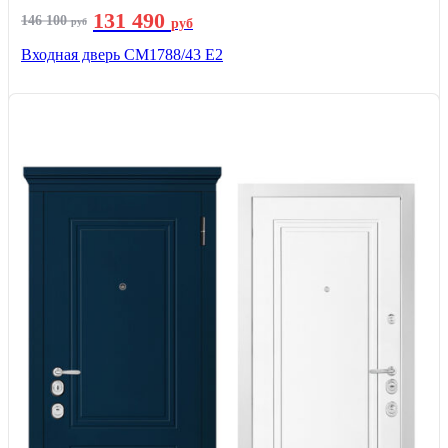
131 490
146 100
руб
руб
Входная дверь СМ1788/43 E2