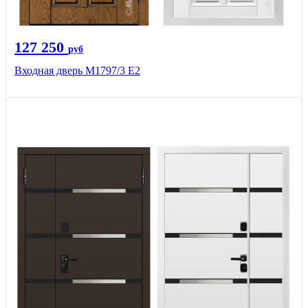
127 250
руб
Входная дверь М1797/3 Е2