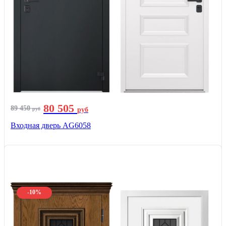
80 505
89 450
руб
руб
Входная дверь AG6058
-10%