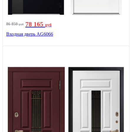
78 165
86 850
руб
руб
Входная дверь AG6066