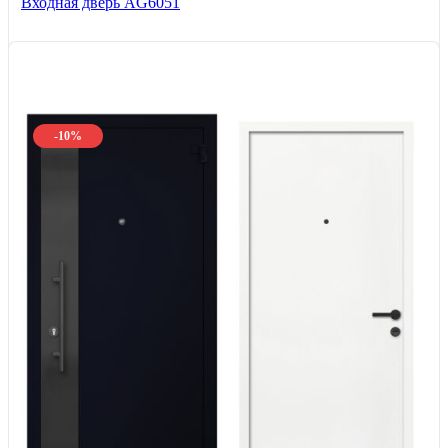
Входная дверь AG6051
-10%