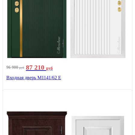
87 210
96 900
руб
руб
Входная дверь М1141/62 Е