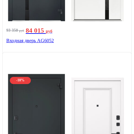
84 015
93 350
руб
руб
Входная дверь AG6052
-10%