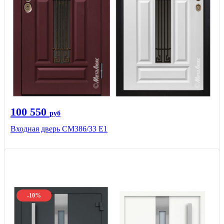
100 550
руб
Входная дверь СМ386/33 Е1
-10%