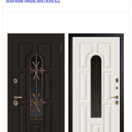
Входная дверь М474/86 Е2