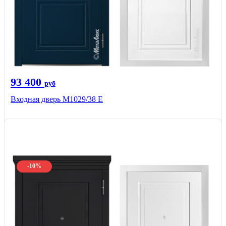
93 400
руб
Входная дверь М1029/38 E
-10%