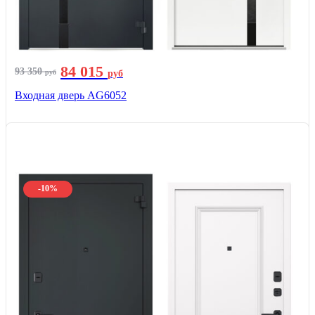
84 015
93 350
руб
руб
Входная дверь AG6052
-10%