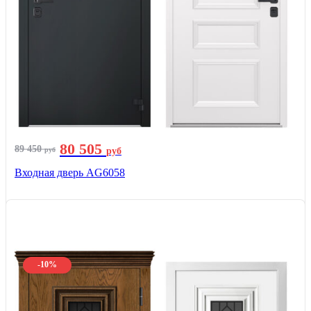
80 505
89 450
руб
руб
Входная дверь AG6058
-10%