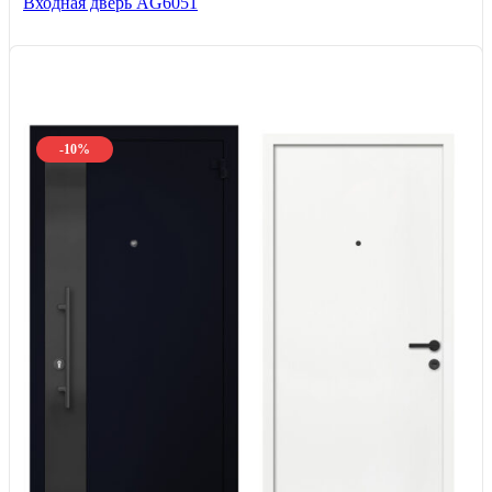
Входная дверь AG6051
-10%