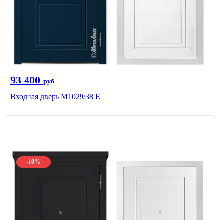
93 400
руб
Входная дверь М1029/38 E
-10%