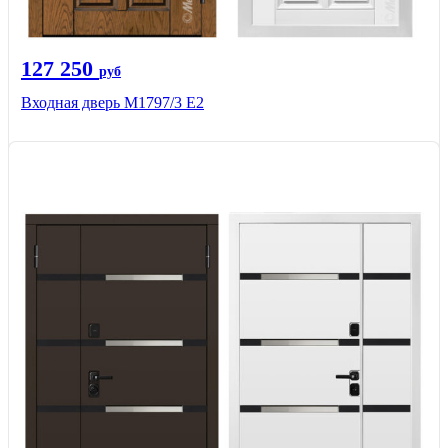
127 250
руб
Входная дверь М1797/3 Е2