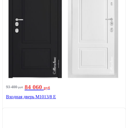
84 060
93 400
руб
руб
Входная дверь М1013/8 E