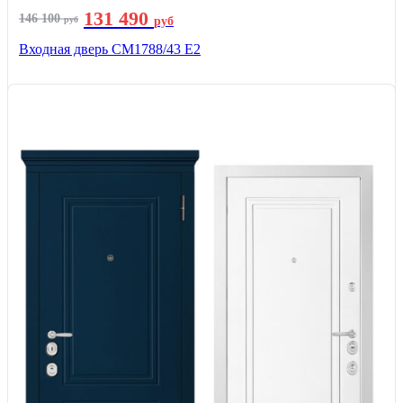
131 490
146 100
руб
руб
Входная дверь СМ1788/43 E2