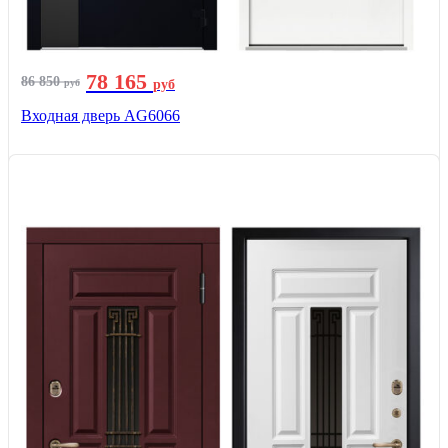
78 165
86 850
руб
руб
Входная дверь AG6066