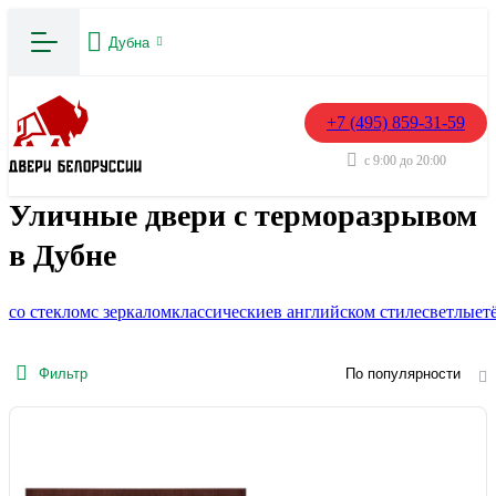
Дубна
+7 (495) 859-31-59
с 9:00 до 20:00
Уличные двери с терморазрывом
в Дубне
со стеклом
с зеркалом
классические
в английском стиле
светлые
т
Фильтр
По популярности