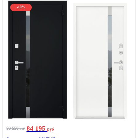
-10%
84 195
93 550
руб
руб