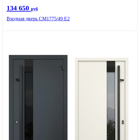
134 650
руб
Входная дверь СМ1775/49 Е2