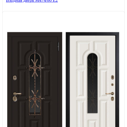
Входная дверь М474/86 Е2