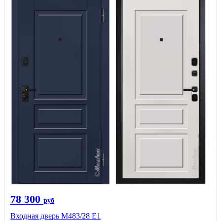
78 300
руб
Входная дверь М483/28 Е1