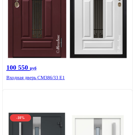
100 550
руб
Входная дверь СМ386/33 Е1
-10%