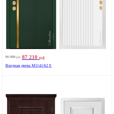
87 210
96 900
руб
руб
Входная дверь М1141/62 Е