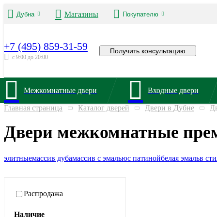
Магазины
Дубна
Покупателю
+7 (495) 859-31-59
Получить консультацию
с 9:00 до 20:00
Межкомнатные двери
Входные двери
Главная страница
Каталог дверей
Двери в Дубне
Д
Двери межкомнатные прем
элитные
массив дуба
массив с эмалью
с патиной
белая эмаль
в ст
Распродажа
Наличие