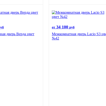
34 100
руб
от
руб
ая дверь Верда цвет
Межкомнатная дверь Lacio S3 цв
№42