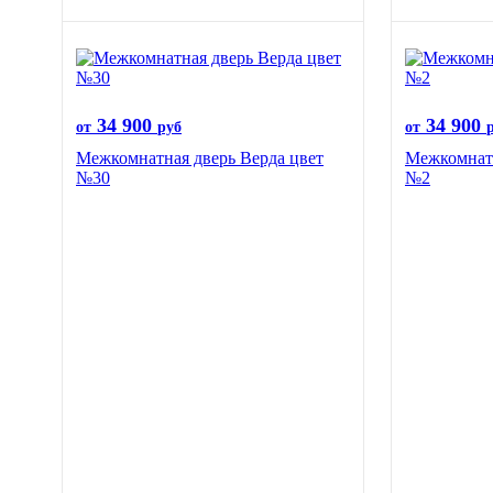
34 900
34 900
от
руб
от
Межкомнатная дверь Верда цвет
Межкомнатн
№30
№2