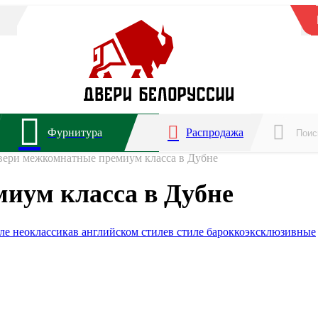
Фурнитура
Распродажа
вери межкомнатные премиум класса в Дубне
иум класса в Дубне
иле неоклассика
в английском стиле
в стиле барокко
эксклюзивные