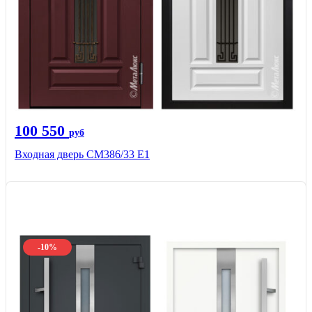
100 550
руб
Входная дверь СМ386/33 Е1
-10%