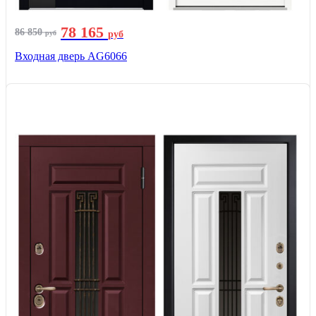
78 165
86 850
руб
руб
Входная дверь AG6066