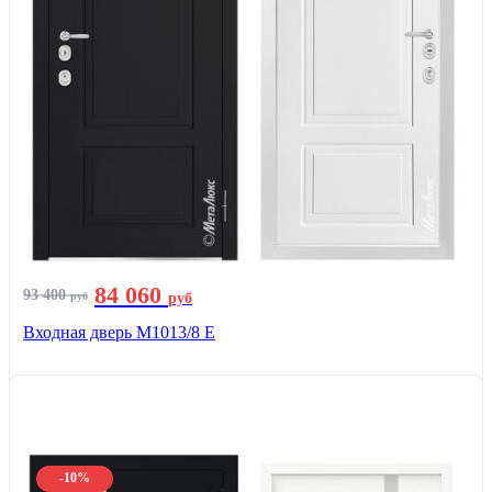
84 060
93 400
руб
руб
Входная дверь М1013/8 E
-10%