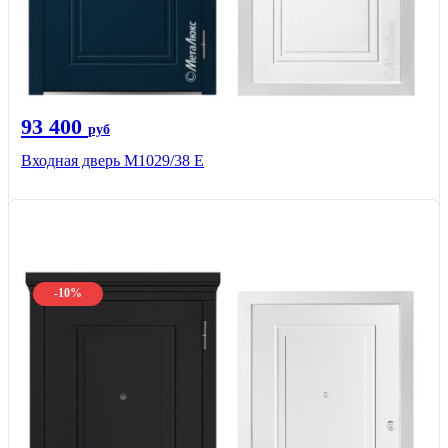
93 400
руб
Входная дверь М1029/38 E
-10%