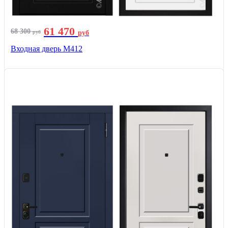
61 470
68 300
руб
руб
Входная дверь М412