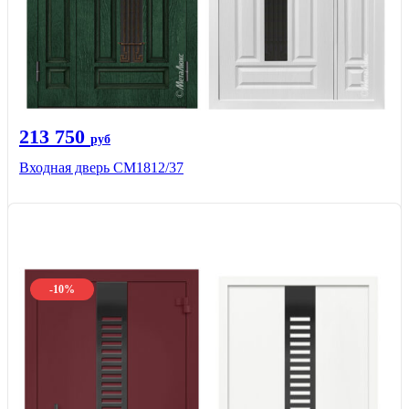
213 750
руб
Входная дверь СМ1812/37
-10%