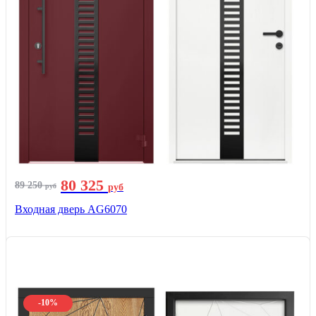
80 325
89 250
руб
руб
Входная дверь AG6070
-10%