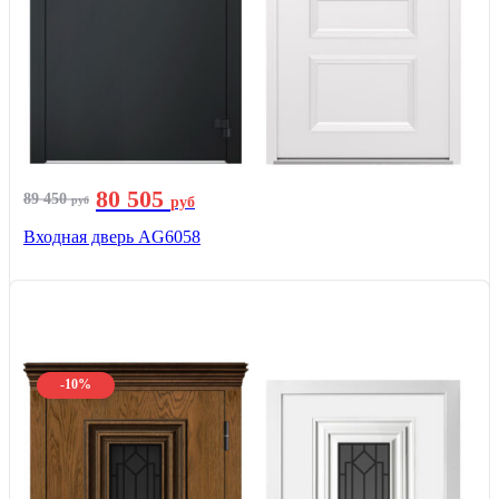
80 505
89 450
руб
руб
Входная дверь AG6058
-10%