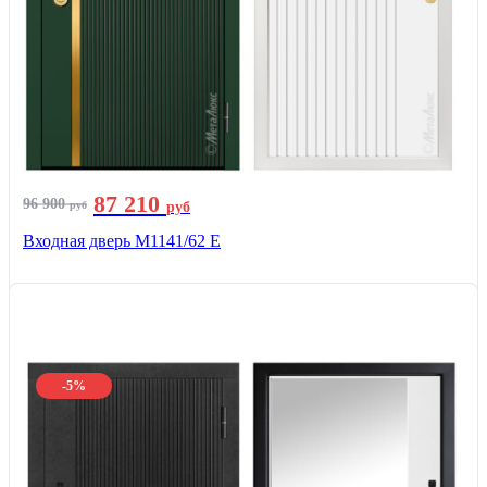
87 210
96 900
руб
руб
Входная дверь М1141/62 Е
-5%