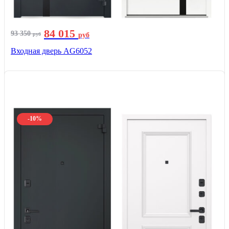
84 015
93 350
руб
руб
Входная дверь AG6052
-10%