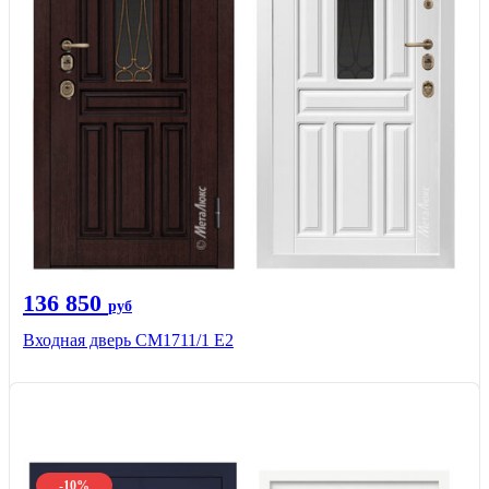
136 850
руб
Входная дверь CМ1711/1 Е2
-10%