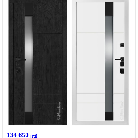
134 650
руб