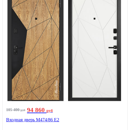
94 860
105 400
руб
руб
Входная дверь М474/86 Е2