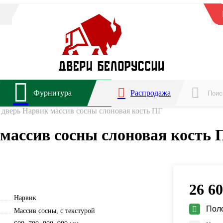
Фурнитура
Распродажа
дверь Нарвик массив сосны слоновая кость ПГ
массив сосны слоновая кость 
26 6
Нарвик
Пол
Массив сосны, с текстурой