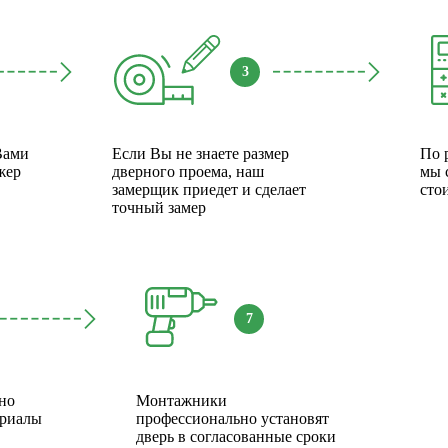
3
Вами
Если Вы не знаете размер
По 
жер
дверного проема, наш
мы 
замерщик приедет и сделает
сто
точный замер
7
но
Монтажники
ериалы
профессионально установят
дверь в согласованные сроки