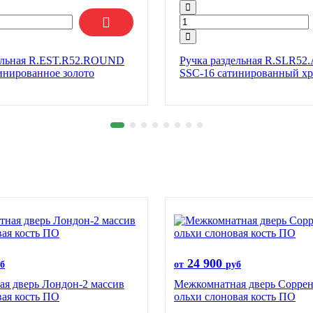
ельная R.EST.R52.ROUND
Ручка раздельная R.SLR5
инированное золото
SSC-16 сатинированный х
24 900
б
от
руб
я дверь Лондон-2 массив
Межкомнатная дверь Соррен
вая кость ПО
ольхи слоновая кость ПО