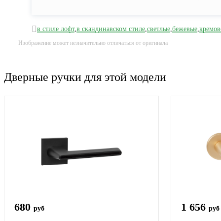
в стиле лофт
,
в скандинавском стиле
,
светлые
,
бежевые
,
кремов
Изображение может незначительно отличаться от оригинала
Дверные ручки для этой модели
680
1 656
руб
руб