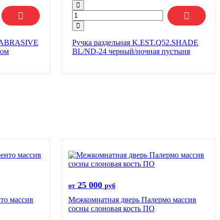
2.ABRASIVE
Ручка раздельная K.EST.Q52.SHADE
ром
BL/ND-24 черный/ночная пустыня
25 000
от
руб
то массив
Межкомнатная дверь Палермо массив
сосны слоновая кость ПО