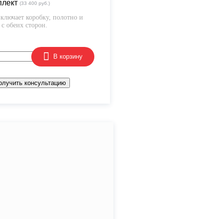
плект
(33 400 руб.)
ключает коробку, полотно и
с обеих сторон.
В корзину
олучить консультацию