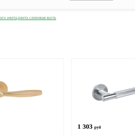
ого цвета
,
цвета слоновая кость
1 303
руб