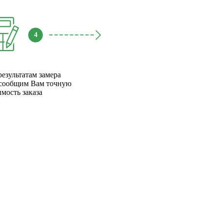
4
результатам замера
сообщим Вам точную
имость заказа