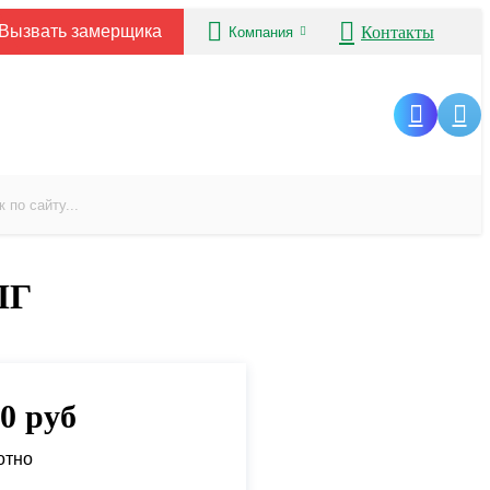
Вызвать замерщика
Контакты
Компания
ПГ
00
руб
отно