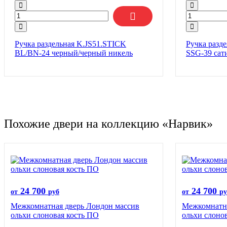
Ручка раздельная K.JS51.STICK
Ручка разд
BL/BN-24 черный/черный никель
SSG-39 сат
Похожие двери на коллекцию «Нарвик»
24 700
24 700
от
руб
от
ру
Межкомнатная дверь Лондон массив
Межкомнатна
ольхи слоновая кость ПО
ольхи слоно