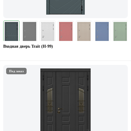
Входная дверь Trait (Н-99)
Под заказ