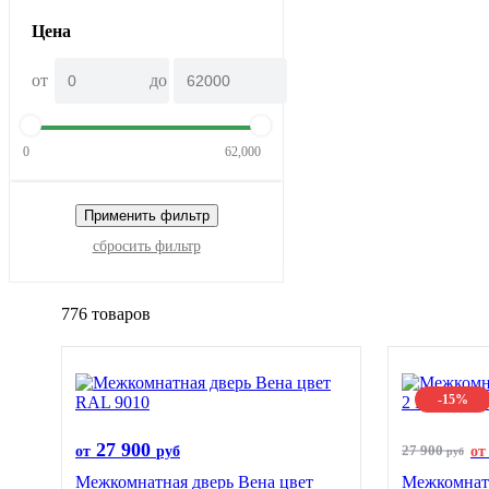
Цена
от
до
0
62,000
Применить фильтр
сбросить фильтр
776 товаров
-15%
27 900
27 900
от
руб
от
руб
Межкомнатная дверь Вена цвет
Межкомнатн