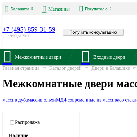
Магазины
Балашиха
Покупателю
+7 (495) 859-31-59
Получить консультацию
с 9:00 до 20:00
Межкомнатные двери
Входные двери
Главная страница
Каталог дверей
Двери в Балашихе
Межкомнатные двери масс
массив дуба
массив ольхи
МДФ
современные из массива
со стек
Распродажа
Наличие