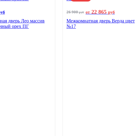
22 865
26 900
руб
от
руб
руб
ая дверь Лео массив
Межкомнатная дверь Верда цвет
чный орех ПГ
№17