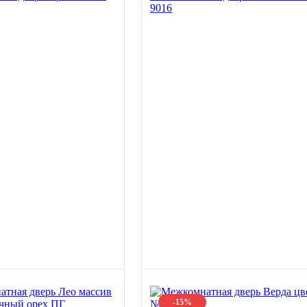
9016
-15%