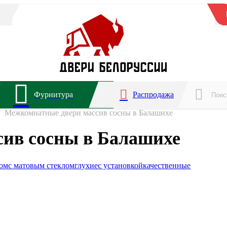
Фурнитура
Распродажа
Межкомнатные двери массив сосны в Балашихе
ив сосны в Балашихе
лом
с матовым стеклом
глухие
с установкой
качественные