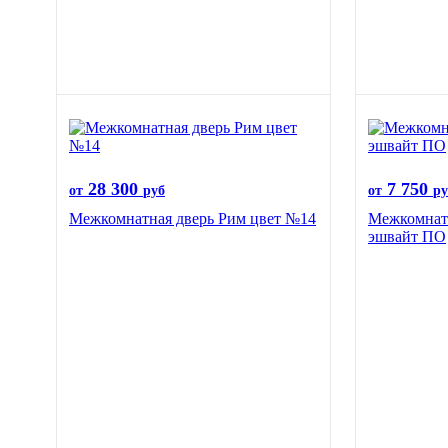
28 300
7 750
от
руб
от
ру
Межкомнатная дверь Рим цвет №14
Межкомнат
эшвайт ПО