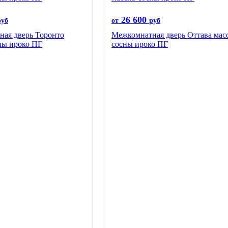
26 600
руб
от
руб
ая дверь Торонто
Межкомнатная дверь Оттава мас
ны ироко ПГ
сосны ироко ПГ