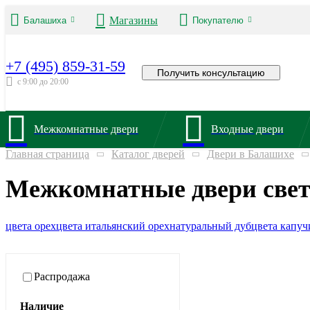
Магазины
Балашиха
Покупателю
+7 (495) 859-31-59
Получить консультацию
с 9:00 до 20:00
Межкомнатные двери
Входные двери
Главная страница
Каталог дверей
Двери в Балашихе
Межкомнатные двери свет
цвета орех
цвета итальянский орех
натуральный дуб
цвета капуч
Распродажа
Наличие