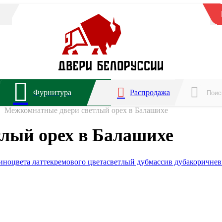
Фурнитура
Распродажа
Межкомнатные двери светлый орех в Балашихе
лый орех в Балашихе
ино
цвета латте
кремового цвета
светлый дуб
массив дуба
коричне