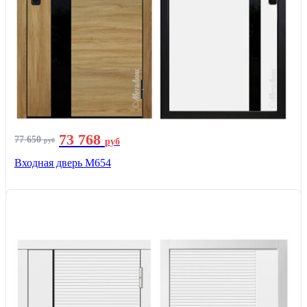
73 768
77 650
руб
руб
Входная дверь М654