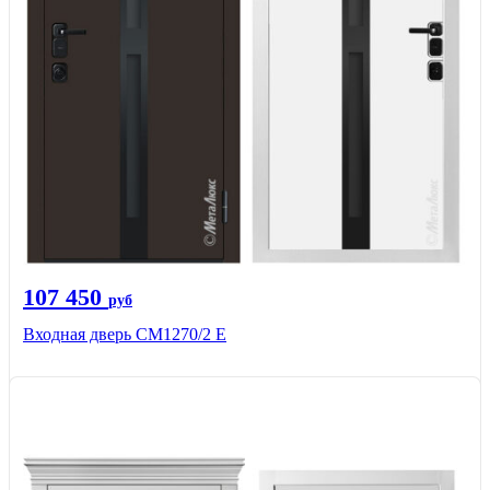
107 450
руб
Входная дверь CМ1270/2 Е