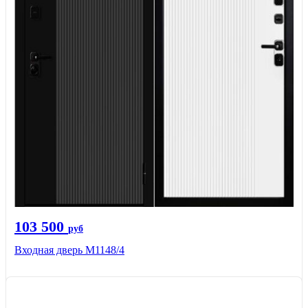
103 500
руб
Входная дверь М1148/4