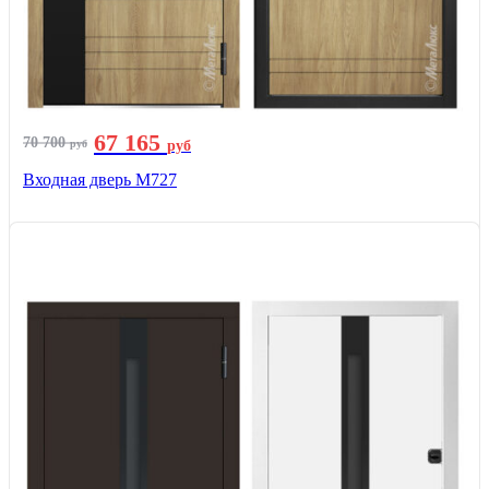
67 165
70 700
руб
руб
Входная дверь М727