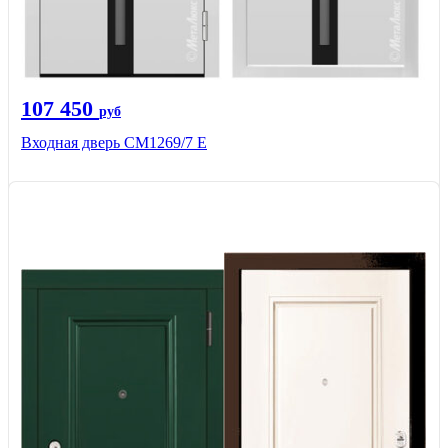
107 450
руб
Входная дверь CМ1269/7 Е