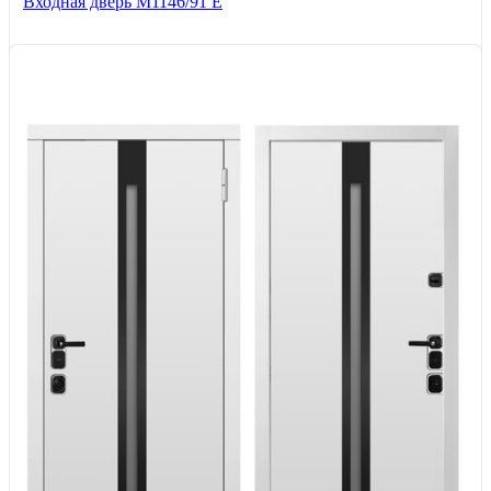
Входная дверь М1146/91 Е