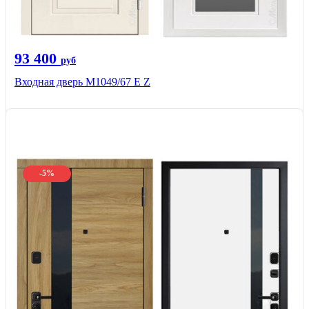
93 400
руб
Входная дверь М1049/67 Е Z
-5%