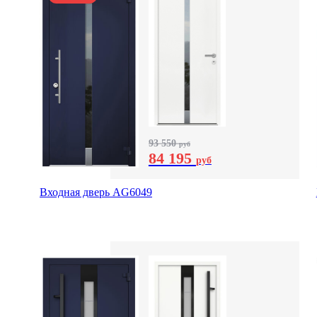
93 550
руб
84 195
руб
Входная дверь AG6049