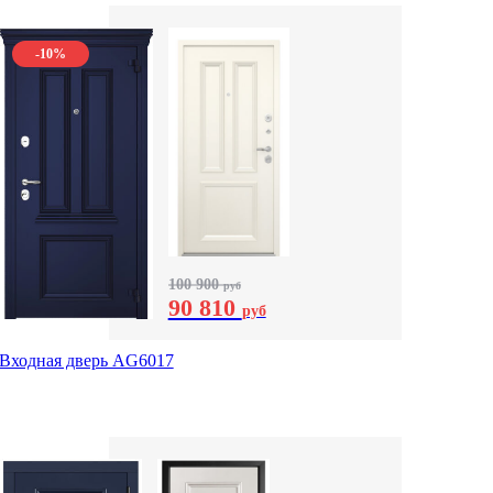
-10%
100 900
руб
90 810
руб
Входная дверь AG6017