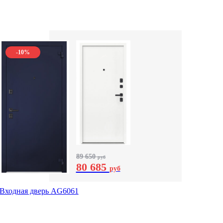
-10%
89 650
руб
80 685
руб
Входная дверь AG6061