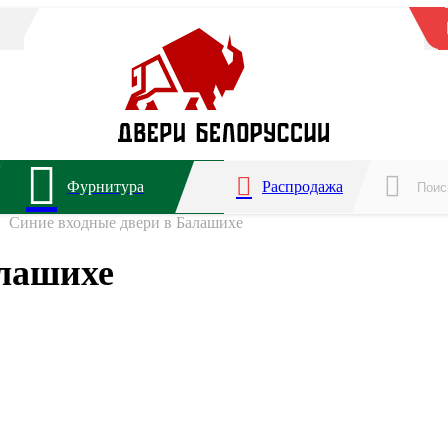
Фурнитура
Распродажа
Синие входные двери в Балашихе
алашихе