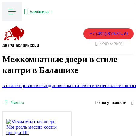
Балашиха
+7 (495) 859-31-59
с 9:00 до 20:00
Межкомнатные двери в стиле
кантри в Балашихе
в стиле прованс
в скандинавском стиле
в стиле неоклассика
клас
Фильтр
По популярности