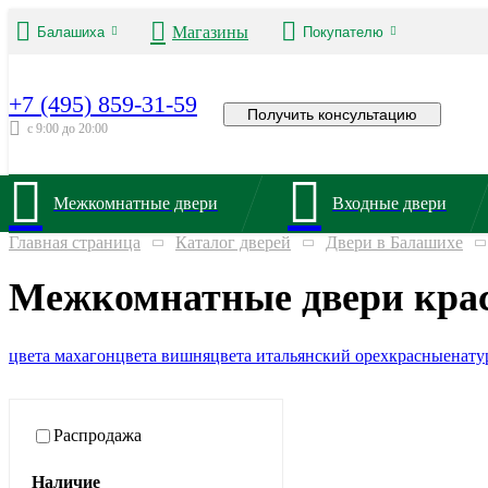
Магазины
Балашиха
Покупателю
+7 (495) 859-31-59
Получить консультацию
с 9:00 до 20:00
Межкомнатные двери
Входные двери
Главная страница
Каталог дверей
Двери в Балашихе
Межкомнатные двери крас
цвета махагон
цвета вишня
цвета итальянский орех
красные
нату
Распродажа
Наличие