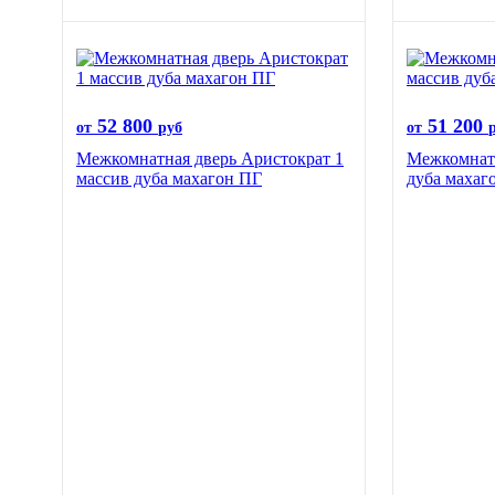
52 800
51 200
от
руб
от
Межкомнатная дверь Аристократ 1
Межкомнатн
массив дуба махагон ПГ
дуба махаг