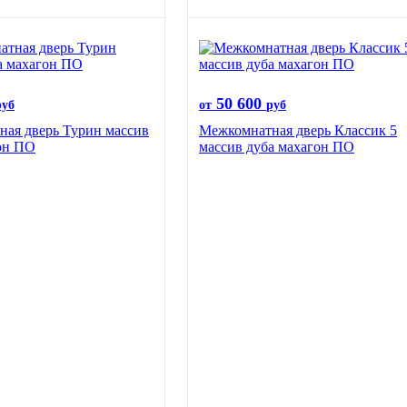
50 600
руб
от
руб
ая дверь Турин массив
Межкомнатная дверь Классик 5
он ПО
массив дуба махагон ПО