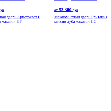
53 300
руб
от
руб
ая дверь Аристократ 6
Межкомнатная дверь Британия
а махагон ПГ
массив дуба махагон ПО