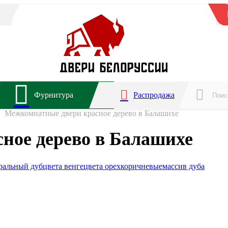
Фурнитура
Распродажа
Межкомнатные двери красное дерево в Балашихе
ное дерево в Балашихе
ральный дуб
цвета венге
цвета орех
коричневые
массив дуба