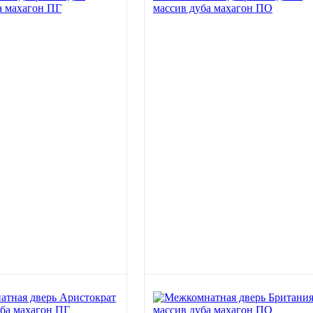
а махагон ПГ
массив дуба махагон ПО