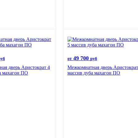
49 700
руб
от
руб
ая дверь Аристократ 4
Межкомнатная дверь Аристократ
а махагон ПО
массив дуба махагон ПО