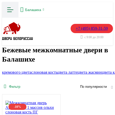
Балашиха
+7 (495) 859-31-59
с 9:00 до 20:00
Бежевые межкомнатные двери в
Балашихе
кремового цвета
слоновая кость
цвета латте
цвета жасмин
цвета 
Фильтр
По популярности
-10%