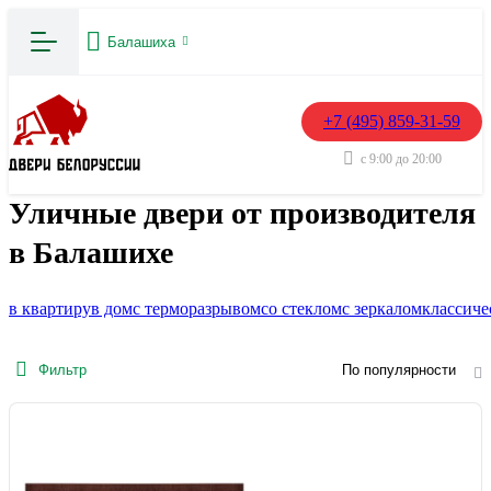
Балашиха
+7 (495) 859-31-59
с 9:00 до 20:00
Уличные двери от производителя
в Балашихе
в квартиру
в дом
с терморазрывом
со стеклом
с зеркалом
классиче
Фильтр
По популярности