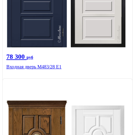
78 300
руб
Входная дверь М483/28 Е1