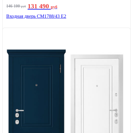
131 490
146 100
руб
руб
Входная дверь СМ1788/43 E2