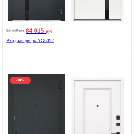
84 015
93 350
руб
руб
Входная дверь AG6052
-10%