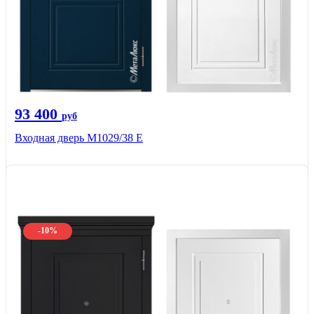
93 400
руб
Входная дверь М1029/38 E
-10%