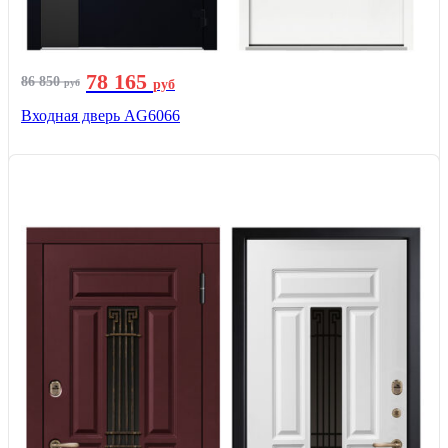
78 165
86 850
руб
руб
Входная дверь AG6066