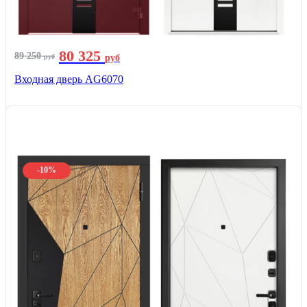
80 325
89 250
руб
руб
Входная дверь AG6070
-10%