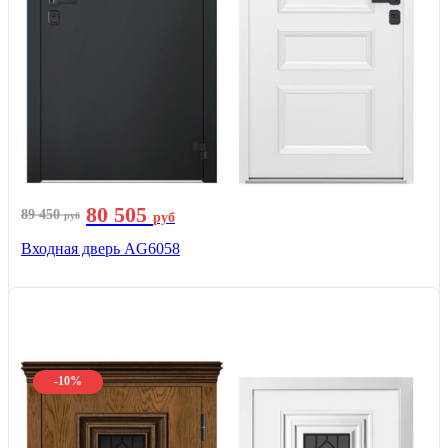
80 505
89 450
руб
руб
Входная дверь AG6058
-10%