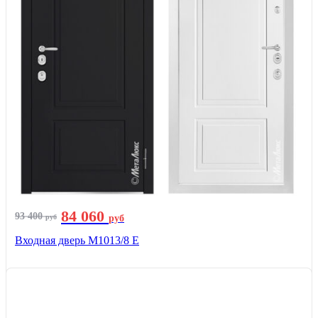
84 060
93 400
руб
руб
Входная дверь М1013/8 E