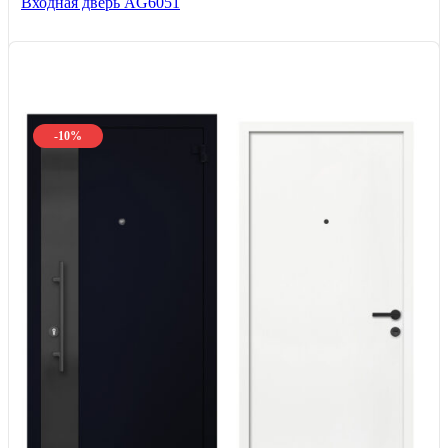
Входная дверь AG6051
-10%