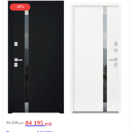
-10%
84 195
93 550
руб
руб