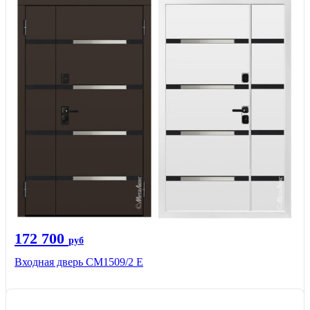
172 700
руб
Входная дверь CМ1509/2 Е