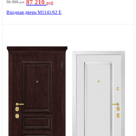
87 210
96 900
руб
руб
Входная дверь М1141/62 Е