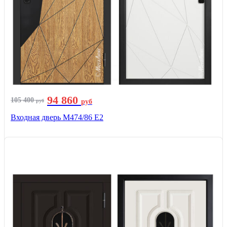
94 860
105 400
руб
руб
Входная дверь М474/86 Е2