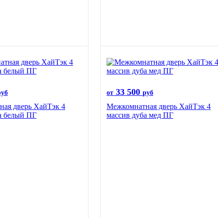
33 500
руб
от
руб
ая дверь ХайТэк 4
Межкомнатная дверь ХайТэк 4
а белый ПГ
массив дуба мед ПГ