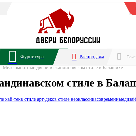
Фурнитура
Распродажа
Межкомнатные двери в скандинавском стиле в Балашихе
андинавском стиле в Бала
ле хай-тек
в стиле арт-деко
в стиле неоклассика
современные
диза