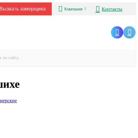
Вызвать замерщика
Контакты
Компания
шихе
йнерские