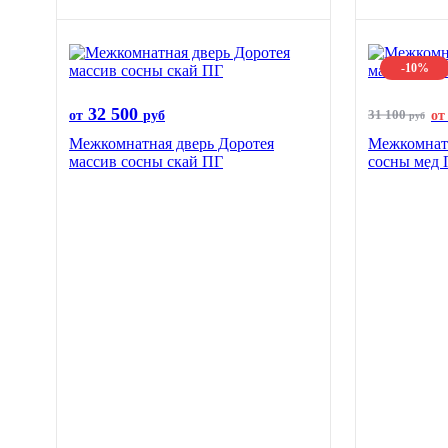
-10%
32 500
31 100
от
руб
от
руб
Межкомнатная дверь Доротея
Межкомнатн
массив сосны скай ПГ
сосны мед 