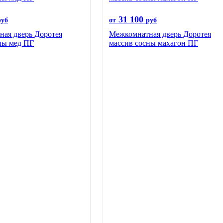
31 100
руб
от
руб
ая дверь Доротея
Межкомнатная дверь Доротея
ны мед ПГ
массив сосны махагон ПГ