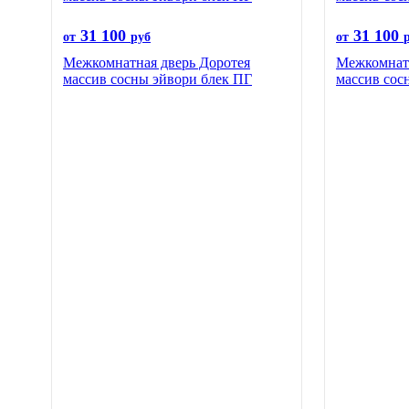
31 100
31 100
от
руб
от
Межкомнатная дверь Доротея
Межкомнатн
массив сосны эйвори блек ПГ
массив сос