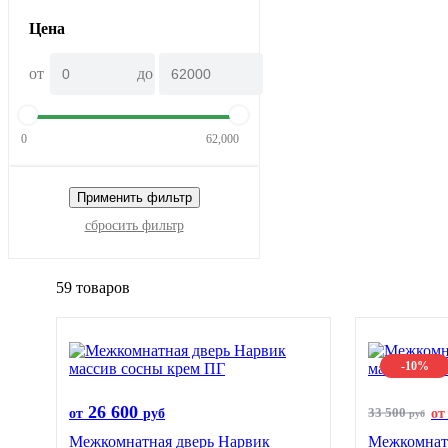
Цена
от
до
0
62,000
Применить фильтр
сбросить фильтр
59 товаров
-10%
26 600
33 500
от
руб
от
руб
Межкомнатная дверь Нарвик
Межкомнатн