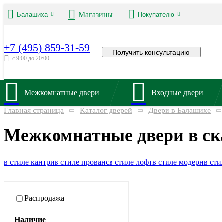
Магазины
Балашиха
Покупателю
+7 (495) 859-31-59
Получить консультацию
с 9:00 до 20:00
Межкомнатные двери
Входные двери
Главная страница
Каталог дверей
Двери в Балашихе
Межкомнатные двери в ск
в стиле кантри
в стиле прованс
в стиле лофт
в стиле модерн
в сти
Распродажа
Наличие