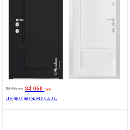
84 060
93 400
руб
руб
Входная дверь М1013/8 E