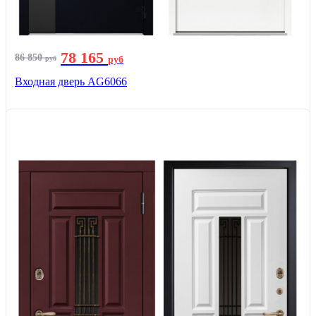
78 165
86 850
руб
руб
Входная дверь AG6066