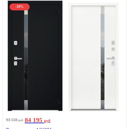
-10%
84 195
93 550
руб
руб