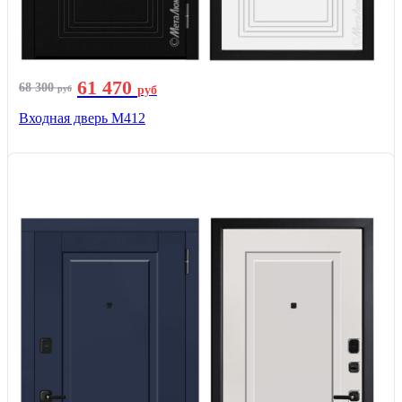
61 470
68 300
руб
руб
Входная дверь М412