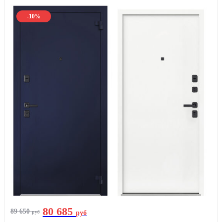
-10%
80 685
89 650
руб
руб