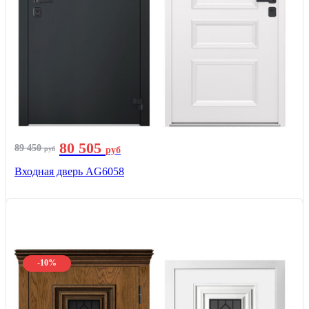
80 505
89 450
руб
руб
Входная дверь AG6058
-10%