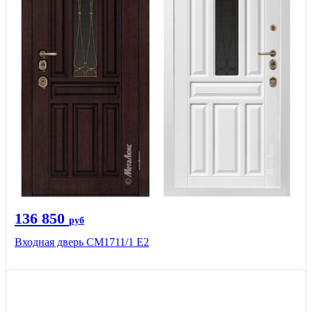
136 850
руб
Входная дверь CМ1711/1 Е2