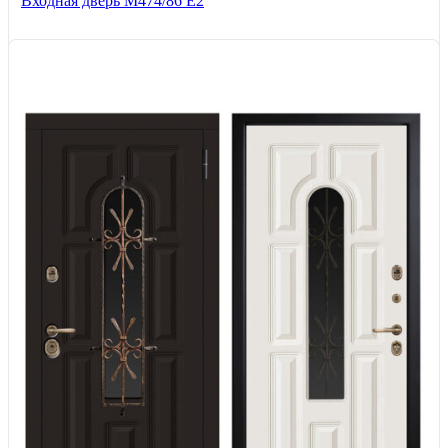
Входная дверь М474/86 Е2