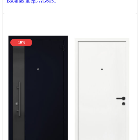
Входная дверь AG6051
-10%