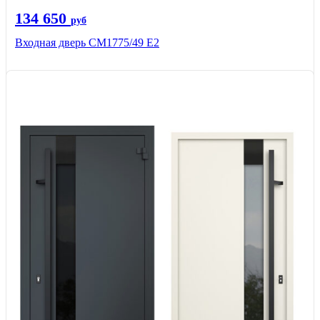
134 650
руб
Входная дверь СМ1775/49 Е2