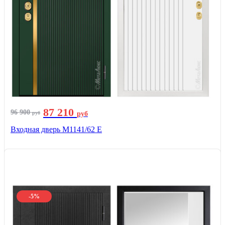
87 210
96 900
руб
руб
Входная дверь М1141/62 Е
-5%