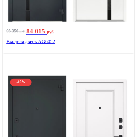
84 015
93 350
руб
руб
Входная дверь AG6052
-10%