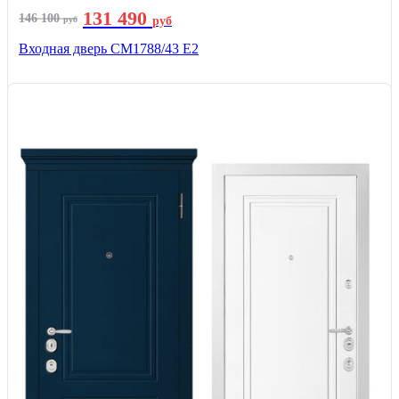
131 490
146 100
руб
руб
Входная дверь СМ1788/43 E2