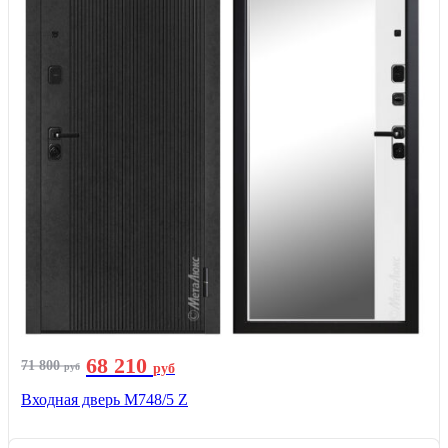
68 210
71 800
руб
руб
Входная дверь М748/5 Z