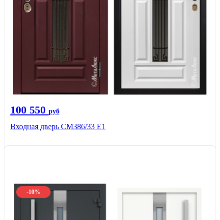
100 550
руб
Входная дверь СМ386/33 Е1
-10%