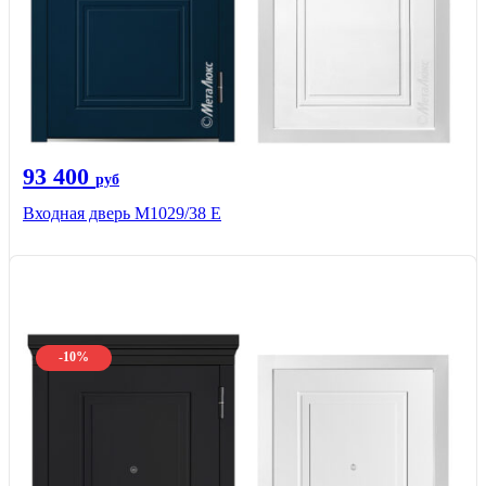
93 400
руб
Входная дверь М1029/38 E
-10%