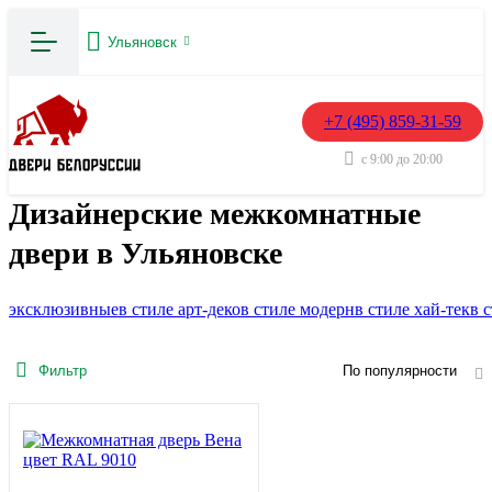
Ульяновск
+7 (495) 859-31-59
с 9:00 до 20:00
Дизайнерские межкомнатные
двери в Ульяновске
эксклюзивные
в стиле арт-деко
в стиле модерн
в стиле хай-тек
в 
Фильтр
По популярности