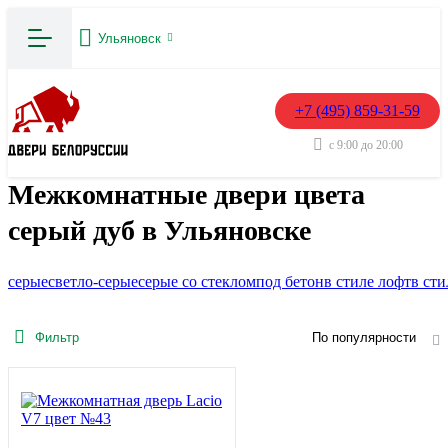
Ульяновск
+7 (495) 859-31-59
с 9:00 до 20:00
Межкомнатные двери цвета
серый дуб в Ульяновске
серые
светло-серые
серые со стеклом
под бетон
в стиле лофт
в сти
Фильтр
По популярности