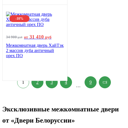
-10%
31 410
34 900
от
руб
руб
Межкомнатная дверь ХайТэк
2 массив дуба античный
орех ПО
1
2
3
4
9
…
Эксклюзивные межкомнатные двери
от «Двери Белоруссии»