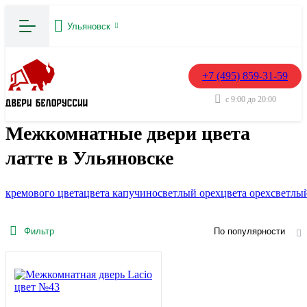
Ульяновск
+7 (495) 859-31-59
с 9:00 до 20:00
Межкомнатные двери цвета
латте в Ульяновске
кремового цвета
цвета капучино
светлый орех
цвета орех
светлы
Фильтр
По популярности