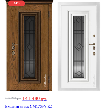
-10%
141 480
157 200
руб
руб
Входная дверь СМ1769/3 Е2