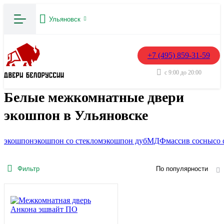
Ульяновск
+7 (495) 859-31-59
с 9:00 до 20:00
Белые межкомнатные двери
экошпон в Ульяновске
экошпон
экошпон со стеклом
экошпон дуб
МДФ
массив сосны
со
Фильтр
По популярности