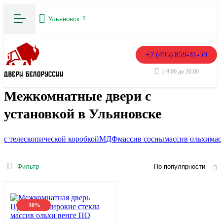
Ульяновск
+7 (495) 859-31-59
с 9:00 до 20:00
Межкомнатные двери с
установкой в Ульяновске
с телескопической коробкой
МДФ
массив сосны
массив ольхи
мас
Фильтр
По популярности
-10%