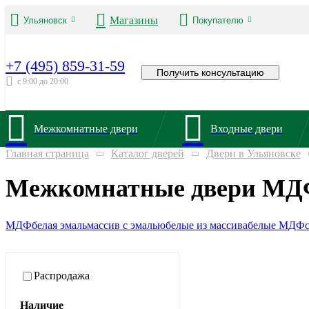
Магазины
Ульяновск
Покупателю
+7 (495) 859-31-59
Получить консультацию
с 9:00 до 20:00
Межкомнатные двери
Входные двери
Главная страница
Каталог дверей
Двери в Ульяновске
Межкомнатные двери МДФ
МДФ
белая эмаль
массив с эмалью
белые из массива
белые МДФ
Распродажа
Наличие