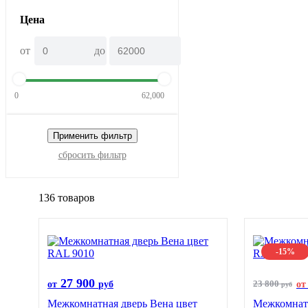
Цена
от
до
0
62,000
Применить фильтр
сбросить фильтр
136 товаров
-15%
27 900
23 800
от
руб
от
руб
Межкомнатная дверь Вена цвет
Межкомнатн