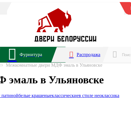
Фурнитура
Распродажа
Межкомнатные двери МДФ эмаль в Ульяновске
 эмаль в Ульяновске
с патиной
белые крашеные
классические
в стиле неоклассика