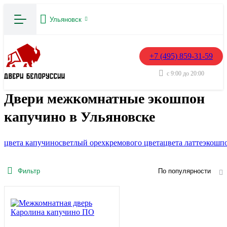
Ульяновск
+7 (495) 859-31-59
с 9:00 до 20:00
Двери межкомнатные экошпон
капучино в Ульяновске
цвета капучино
светлый орех
кремового цвета
цвета латте
экошп
Фильтр
По популярности