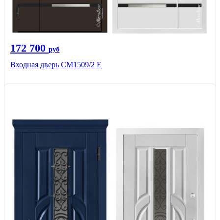
172 700
руб
Входная дверь CМ1509/2 Е