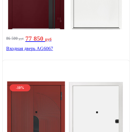
77 850
86 500
руб
руб
Входная дверь AG6067
-10%