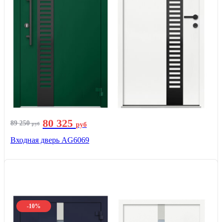
80 325
89 250
руб
руб
Входная дверь AG6069
-10%