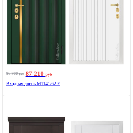
87 210
96 900
руб
руб
Входная дверь М1141/62 Е