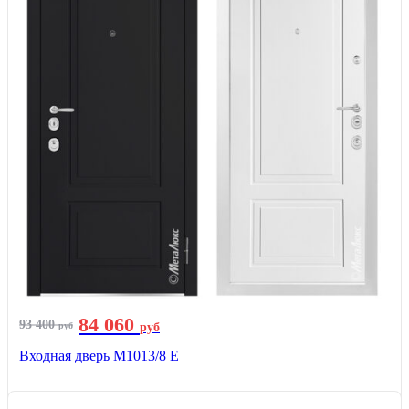
84 060
93 400
руб
руб
Входная дверь М1013/8 E