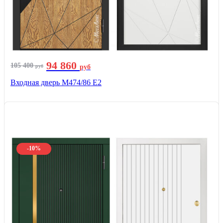
94 860
105 400
руб
руб
Входная дверь М474/86 Е2
-10%