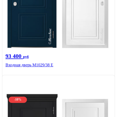
93 400
руб
Входная дверь М1029/38 E
-10%