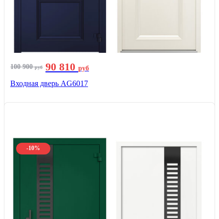
90 810
100 900
руб
руб
Входная дверь AG6017
-10%