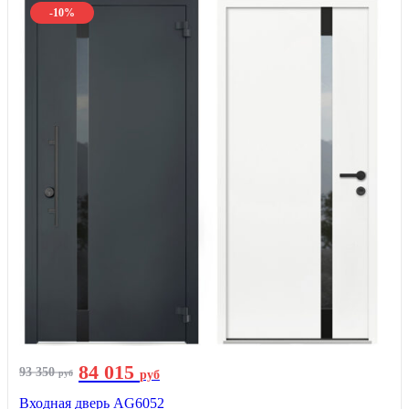
-10%
84 015
93 350
руб
руб
Входная дверь AG6052