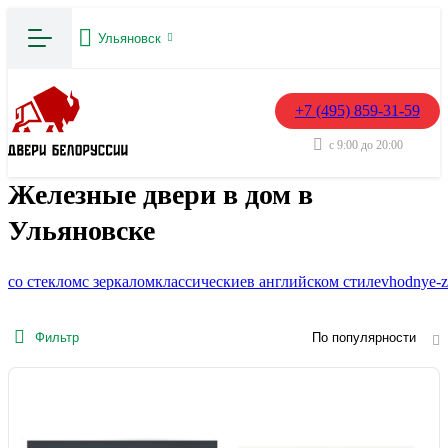
Ульяновск
+7 (495) 859-31-59
с 9:00 до 20:00
Железные двери в дом в
Ульяновске
со стеклом
с зеркалом
классические
в английском стиле
vhodnye-z
Фильтр
По популярности