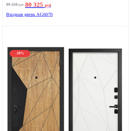
80 325
89 250
руб
руб
Входная дверь AG6070
-10%