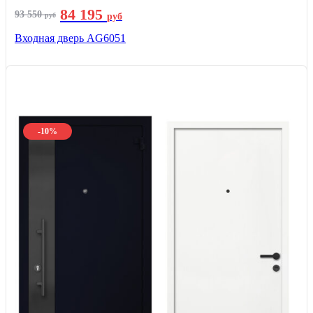
84 195
93 550
руб
руб
Входная дверь AG6051
-10%