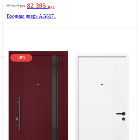
82 395
91 550
руб
руб
Входная дверь AG6071
-10%