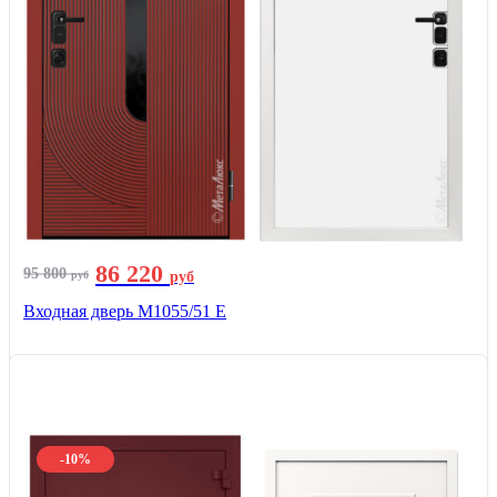
86 220
95 800
руб
руб
Входная дверь М1055/51 Е
-10%