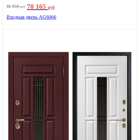
78 165
86 850
руб
руб
Входная дверь AG6066