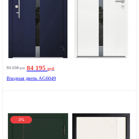
84 195
93 550
руб
руб
Входная дверь AG6049
-5%