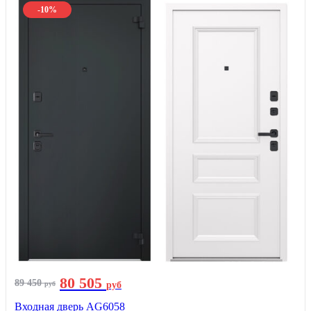
-10%
80 505
89 450
руб
руб
Входная дверь AG6058