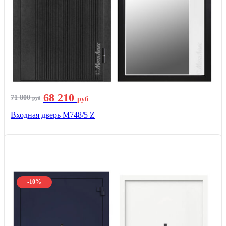
68 210
71 800
руб
руб
Входная дверь М748/5 Z
-10%