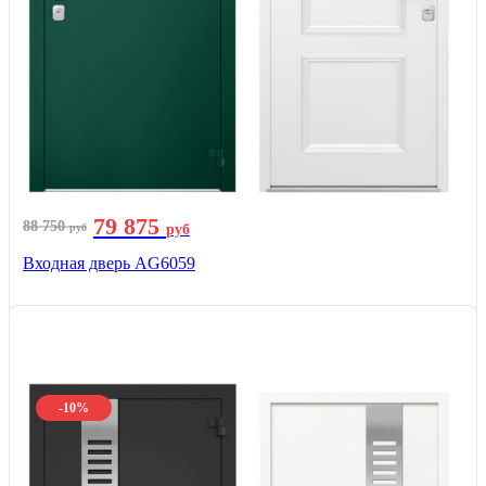
79 875
88 750
руб
руб
Входная дверь AG6059
-10%