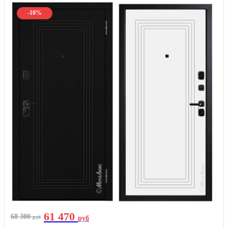
-10%
61 470
68 300
руб
руб