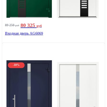
80 325
89 250
руб
руб
Входная дверь AG6069
-10%