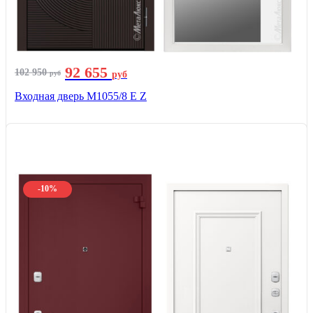
92 655
102 950
руб
руб
Входная дверь М1055/8 Е Z
-10%