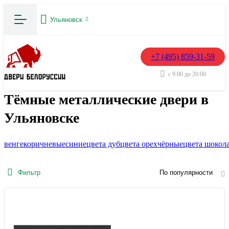
Ульяновск
+7 (495) 859-31-59
с 9:00 до 20:00
Тёмные металлические двери в
Ульяновске
венге
коричневые
синие
цвета дуб
цвета орех
чёрные
цвета шокол
Фильтр
По популярности