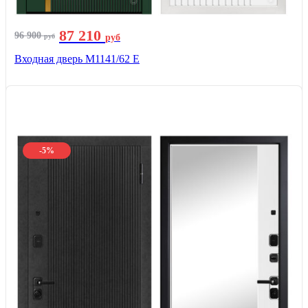
87 210
96 900
руб
руб
Входная дверь М1141/62 Е
-5%