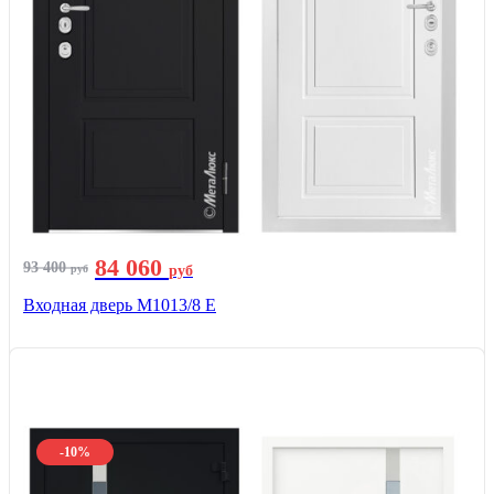
84 060
93 400
руб
руб
Входная дверь М1013/8 E
-10%