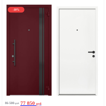
-10%
77 850
86 500
руб
руб