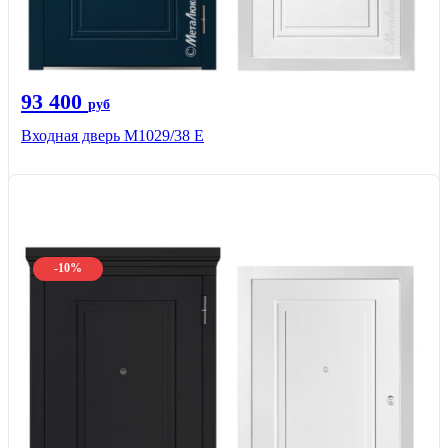
93 400
руб
Входная дверь М1029/38 E
-10%