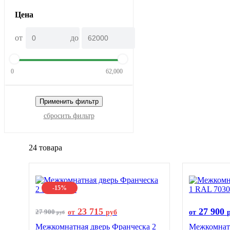
Цена
от
до
0
62,000
Применить фильтр
сбросить фильтр
24 товара
-15%
23 715
27 900
27 900
от
руб
от
руб
Межкомнатная дверь Франческа 2
Межкомнатн