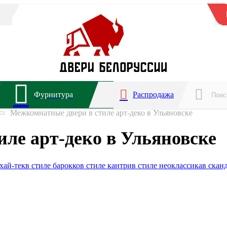
Фурнитура
Распродажа
Межкомнатные двери в стиле арт-деко в Ульяновске
ле арт-деко в Ульяновске
 хай-тек
в стиле барокко
в стиле кантри
в стиле неоклассика
в скан