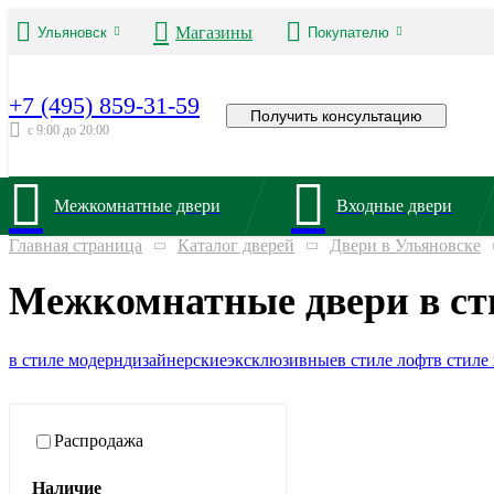
Магазины
Ульяновск
Покупателю
+7 (495) 859-31-59
Получить консультацию
с 9:00 до 20:00
Межкомнатные двери
Входные двери
Главная страница
Каталог дверей
Двери в Ульяновске
Межкомнатные двери в сти
в стиле модерн
дизайнерские
эксклюзивные
в стиле лофт
в стиле
Распродажа
Наличие