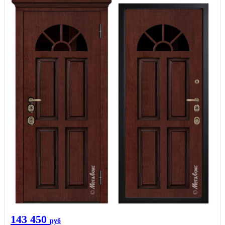
143 450
руб