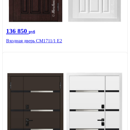
136 850
руб
Входная дверь CМ1711/1 Е2