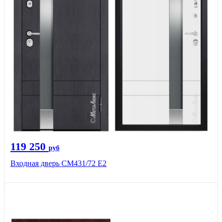
119 250
руб
Входная дверь СМ431/72 Е2