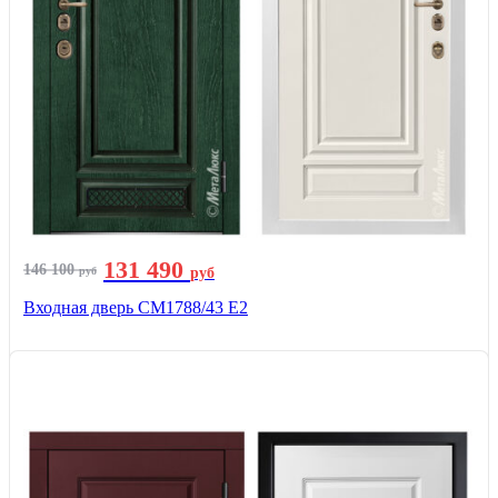
131 490
146 100
руб
руб
Входная дверь СМ1788/43 E2