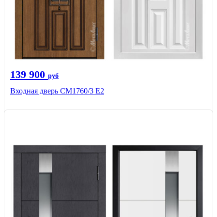
139 900
руб
Входная дверь CМ1760/3 Е2