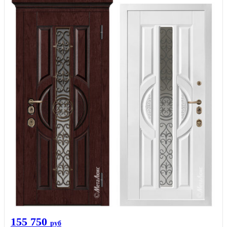
155 750
руб