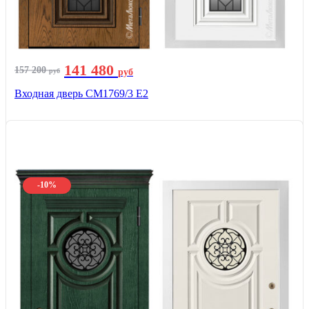
141 480
157 200
руб
руб
Входная дверь СМ1769/3 Е2
-10%