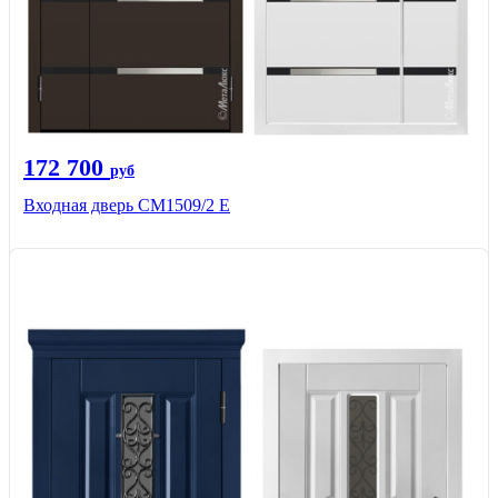
172 700
руб
Входная дверь CМ1509/2 Е