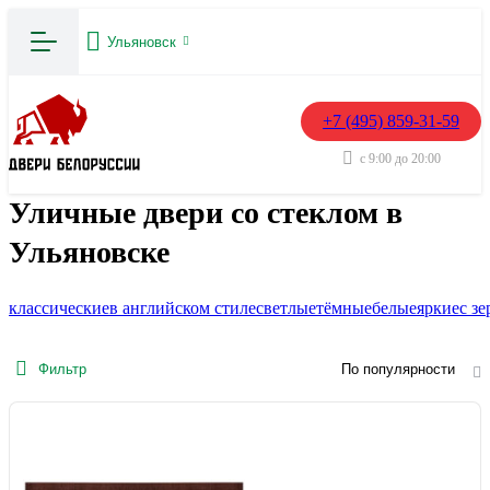
Ульяновск
+7 (495) 859-31-59
с 9:00 до 20:00
Уличные двери со стеклом в
Ульяновске
классические
в английском стиле
светлые
тёмные
белые
яркие
с з
Фильтр
По популярности