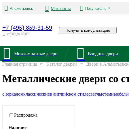
Магазины
Альметьевск
Покупателю
+7 (495) 859-31-59
Получить консультацию
с 9:00 до 20:00
Межкомнатные двери
Входные двери
Главная страница
Каталог дверей
Двери в Альметьевск
Металлические двери со с
с зеркалом
классические
в английском стиле
светлые
тёмные
белы
Распродажа
Наличие