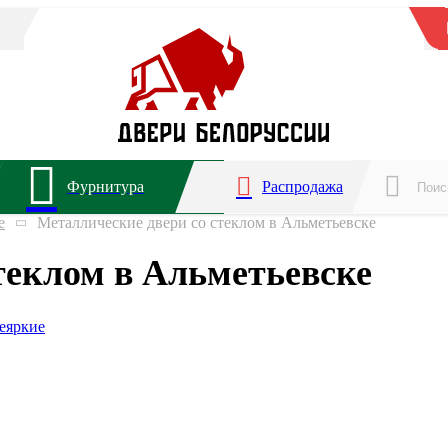
Фурнитура
Распродажа
е
Металлические двери со стеклом в Альметьевске
теклом в Альметьевске
е
яркие