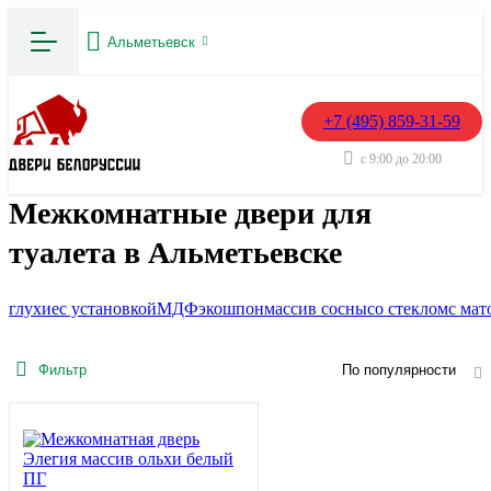
Альметьевск
+7 (495) 859-31-59
с 9:00 до 20:00
Межкомнатные двери для
туалета в Альметьевске
глухие
с установкой
МДФ
экошпон
массив сосны
со стеклом
с мат
Фильтр
По популярности