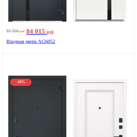
84 015
93 350
руб
руб
Входная дверь AG6052
-10%