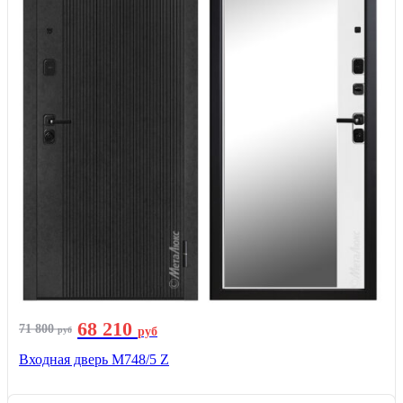
68 210
71 800
руб
руб
Входная дверь М748/5 Z