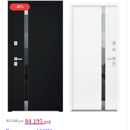
-10%
84 195
93 550
руб
руб