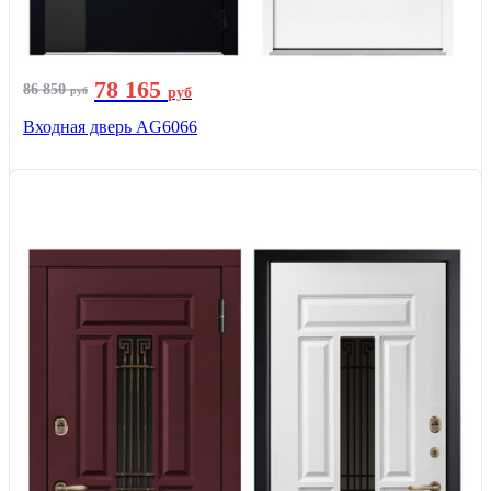
78 165
86 850
руб
руб
Входная дверь AG6066