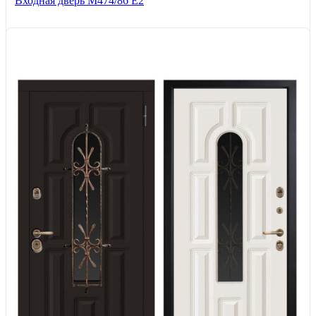
Входная дверь М474/86 Е2