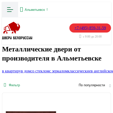
Альметьевск
+7 (495) 859-31-59
с 9:00 до 20:00
Металлические двери от
производителя в Альметьевске
в квартиру
в дом
со стеклом
с зеркалом
классические
в английско
Фильтр
По популярности