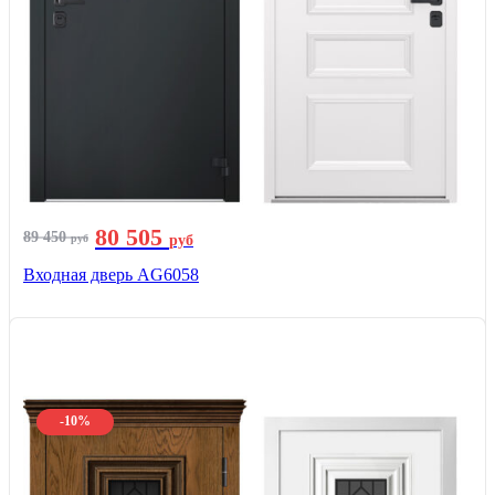
80 505
89 450
руб
руб
Входная дверь AG6058
-10%