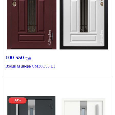
100 550
руб
Входная дверь СМ386/33 Е1
-10%