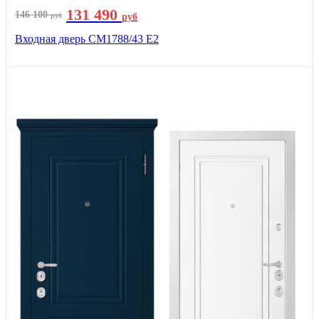
131 490
146 100
руб
руб
Входная дверь СМ1788/43 E2