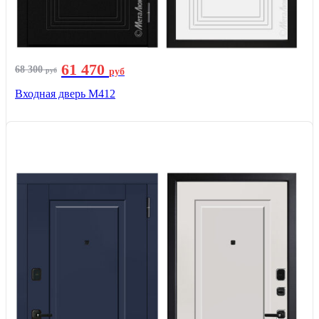
61 470
68 300
руб
руб
Входная дверь М412