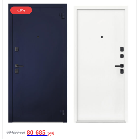
-10%
80 685
89 650
руб
руб