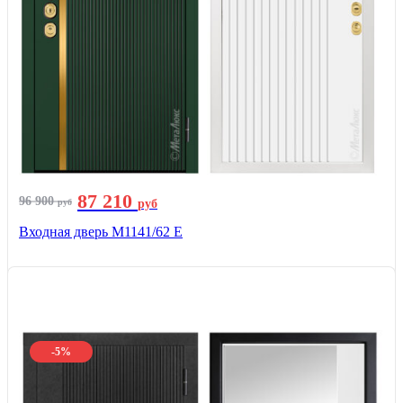
87 210
96 900
руб
руб
Входная дверь М1141/62 Е
-5%