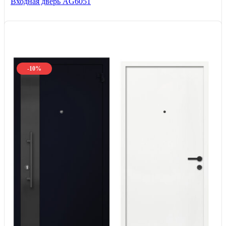
Входная дверь AG6051
-10%