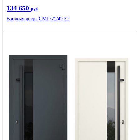
134 650
руб
Входная дверь СМ1775/49 Е2