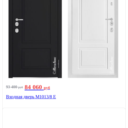
84 060
93 400
руб
руб
Входная дверь М1013/8 E