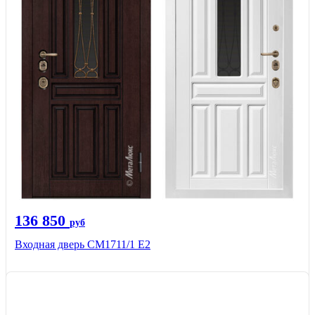
136 850
руб
Входная дверь CМ1711/1 Е2