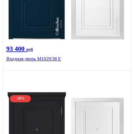
93 400
руб
Входная дверь М1029/38 E
-10%