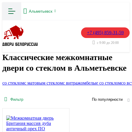
Альметьевск
+7 (495) 859-31-59
с 9:00 до 20:00
Классические межкомнатные
двери со стеклом в Альметьевске
со стеклом
с матовым стеклом
с витражом
белые со стеклом
со вс
Фильтр
По популярности