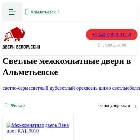
Альметьевск
+7 (495) 859-31-59
с 9:00 до 20:00
Светлые межкомнатные двери в
Альметьевске
светло-серые
светлый дуб
светлый орех
ясень шимо светлые
беле
Фильтр
По популярности